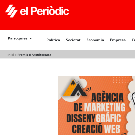
Política
Societat
Economia
Empresa
Cultur
Parroquies
Política
Societat
Economia
Empresa
C
Inici
»
Premis d'Arquitectura