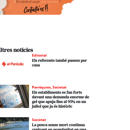
ltres noticies
Editorial
Els referents també passen per
casa
Parròquies
,
Societat
Els establiments es fan forts
davant una demanda enorme de
gel que apuja fins al 95% en un
juliol que ja és històric
Societat
La pesca sense mort continua
creixent en popularitat en una