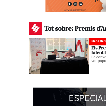
Tot sobre: Premis d’A
Elena Her
Els Pre
talent 
La convo
vot popu