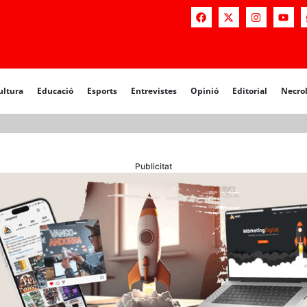
a
Educació
Esports
Entrevistes
Opinió
Editorial
Necrològiq
ultura
Educació
Esports
Entrevistes
Opinió
Editorial
Necro
Publicitat