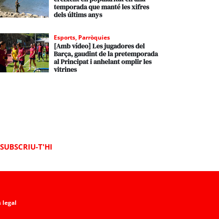
temporada que manté les xifres
dels últims anys
Esports
,
Parròquies
[Amb vídeo] Les jugadores del
Barça, gaudint de la pretemporada
al Principat i anhelant omplir les
vitrines
SUBSCRIU-T'HI
 legal