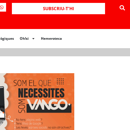
ues
Oh!si
Hemeroteca
SUBSCRIU-T'HI
lògiques
Oh!si
Hemeroteca