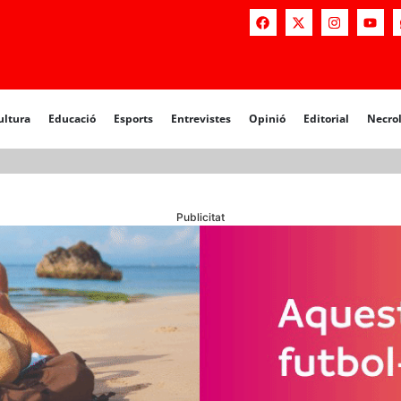
a
Educació
Esports
Entrevistes
Opinió
Editorial
Necrològiq
ultura
Educació
Esports
Entrevistes
Opinió
Editorial
Necro
Publicitat