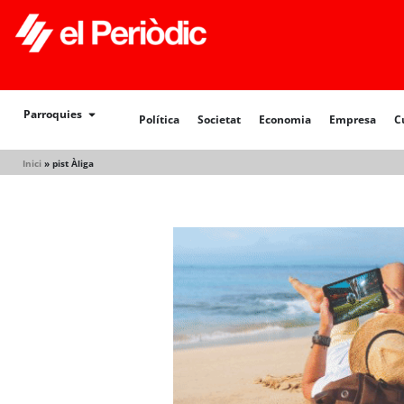
Política
Societat
Economia
Empresa
Cultur
Parroquies
Política
Societat
Economia
Empresa
C
Inici
»
pist Àliga