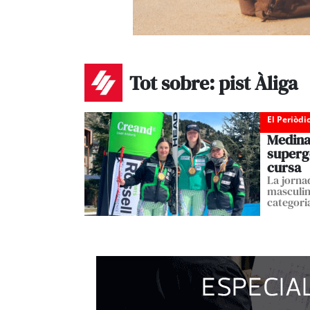
Tot sobre: pist Àliga
El Periòdi
Medina
superge
cursa
La jorna
masculin
categori