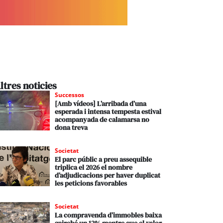
ltres noticies
Successos
[Amb vídeos] L’arribada d’una
esperada i intensa tempesta estival
acompanyada de calamarsa no
dona treva
Societat
El parc públic a preu assequible
triplica el 2026 el nombre
d’adjudicacions per haver duplicat
les peticions favorables
Societat
La compravenda d’immobles baixa