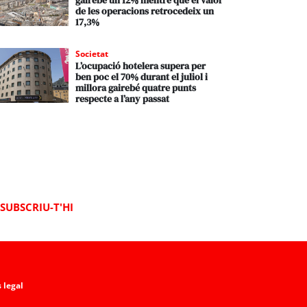
gairebé un 12% mentre que el valor
de les operacions retrocedeix un
17,3%
Societat
L’ocupació hotelera supera per
ben poc el 70% durant el juliol i
millora gairebé quatre punts
respecte a l’any passat
SUBSCRIU-T'HI
 legal