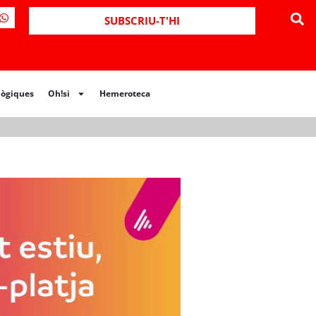
ues
Oh!si
Hemeroteca
SUBSCRIU-T'HI
lògiques
Oh!si
Hemeroteca