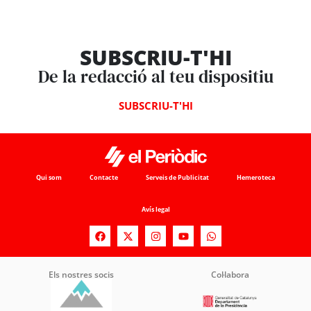
SUBSCRIU-T'HI
De la redacció al teu dispositiu
SUBSCRIU-T'HI
Qui som
Contacte
Serveis de Publicitat
Hemeroteca
Avís legal
Els nostres socis
Col·labora