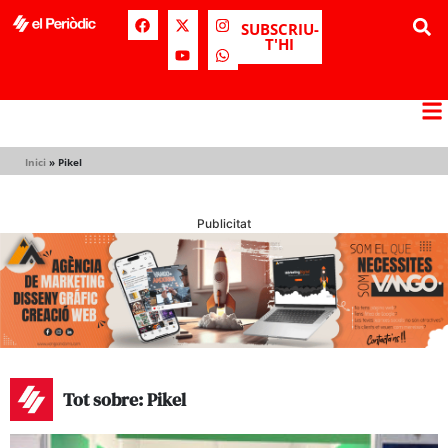
SUBSCRIU-
T'HI
Inici
»
Pikel
Publicitat
Tot sobre: Pikel