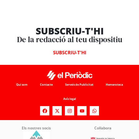
SUBSCRIU-T'HI
De la redacció al teu dispositiu
SUBSCRIU-T'HI
Qui som
Contacte
Serveis de Publicitat
Hemeroteca
Avís legal
Els nostres socis
Col·labora