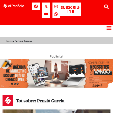
SUBSCRIU-
T'HI
Inici
»
Pensió Garcia
Publicitat
Tot sobre: Pensió Garcia