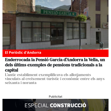
El Periòdic d'Andorra
Enderrocada la Pensió Garcia d’Andorra la Vella, un
dels últims exemples de pensions tradicionals a la
capital
L’antic establiment exemplificava els allotjaments
vinculats al creixement turístic i econòmic entre els anys
seixanta i noranta
Publicitat