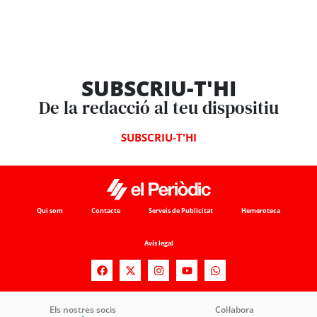
SUBSCRIU-T'HI
De la redacció al teu dispositiu
SUBSCRIU-T'HI
Qui som
Contacte
Serveis de Publicitat
Hemeroteca
Avís legal
Els nostres socis
Col·labora