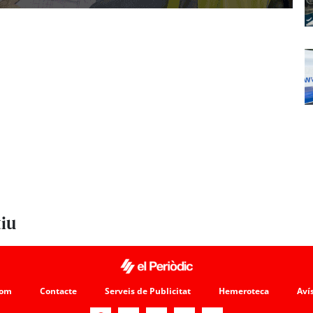
tiu
som
Contacte
Serveis de Publicitat
Hemeroteca
Avís