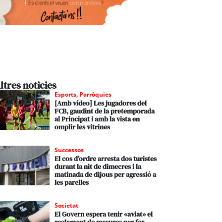
ltres noticies
Esports
,
Parròquies
[Amb vídeo] Les jugadores del
FCB, gaudint de la pretemporada
al Principat i amb la vista en
omplir les vitrines
Successos
El cos d’ordre arresta dos turistes
durant la nit de dimecres i la
matinada de dijous per agressió a
les parelles
Societat
El Govern espera tenir «aviat» el