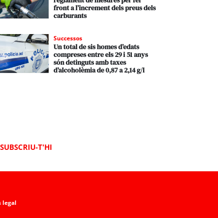
reglament de mesures per fer
front a l’increment dels preus dels
carburants
Successos
Un total de sis homes d’edats
compreses entre els 29 i 51 anys
són detinguts amb taxes
d’alcoholèmia de 0,87 a 2,14 g/l
SUBSCRIU-T'HI
 legal