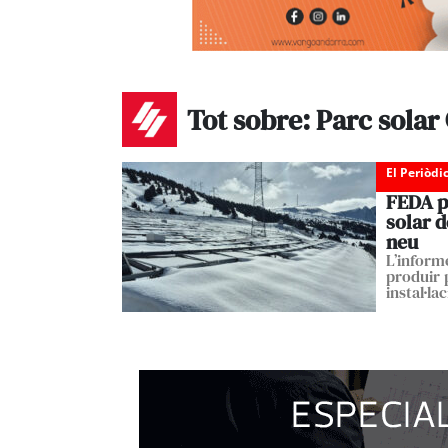
Tot sobre: Parc solar
El Periòdi
FEDA p
solar d
neu
L’inform
produir 
instal·lac