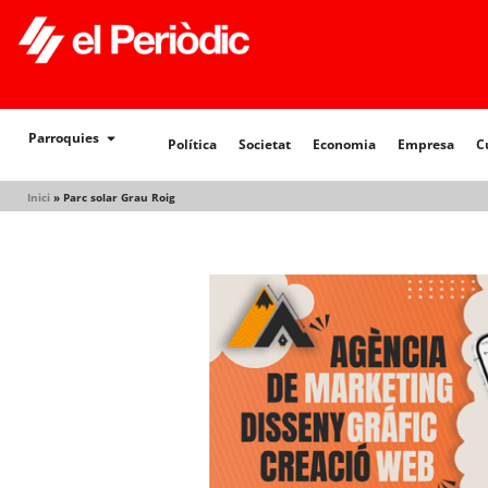
Política
Societat
Economia
Empresa
Cultur
Parroquies
Política
Societat
Economia
Empresa
C
Inici
»
Parc solar Grau Roig