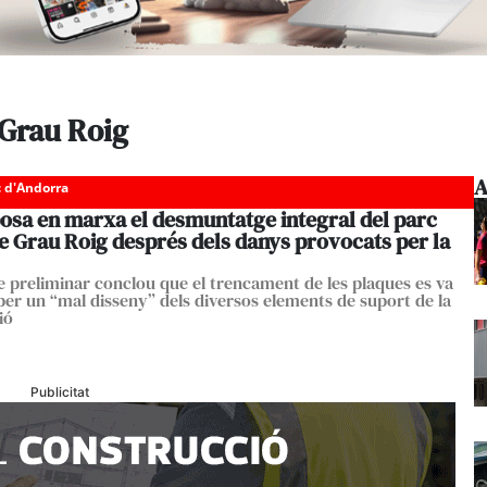
 Grau Roig
A
c d'Andorra
osa en marxa el desmuntatge integral del parc
e Grau Roig després dels danys provocats per la
e preliminar conclou que el trencament de les plaques es va
per un “mal disseny” dels diversos elements de suport de la
ió
Publicitat