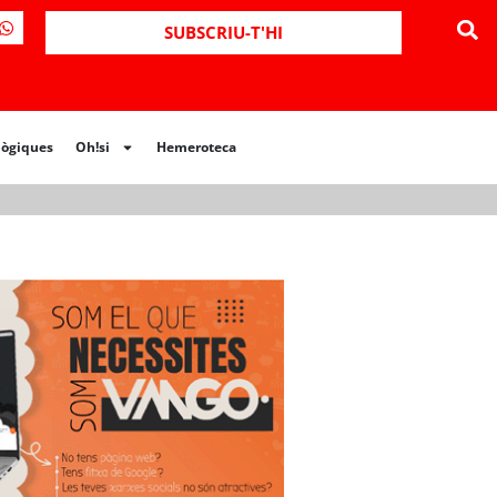
ues
Oh!si
Hemeroteca
SUBSCRIU-T'HI
lògiques
Oh!si
Hemeroteca