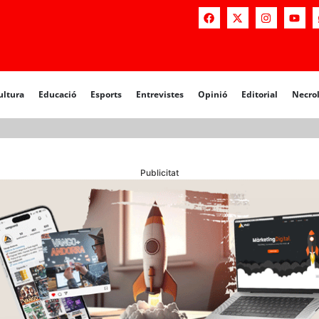
a
Educació
Esports
Entrevistes
Opinió
Editorial
Necrològiq
ultura
Educació
Esports
Entrevistes
Opinió
Editorial
Necro
Publicitat