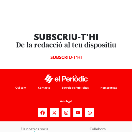
SUBSCRIU-T'HI
De la redacció al teu dispositiu
SUBSCRIU-T'HI
Qui som
Contacte
Serveis de Publicitat
Hemeroteca
Avís legal
Els nostres socis
Col·labora