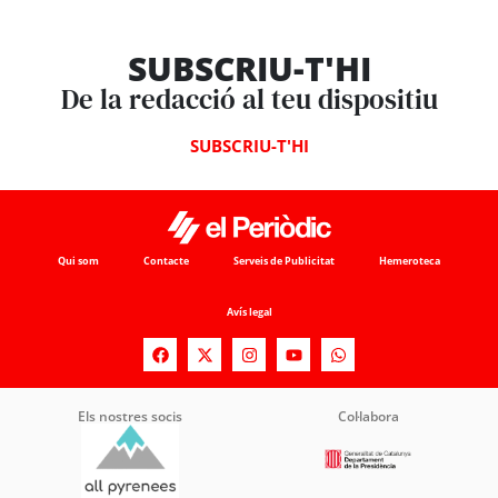
SUBSCRIU-T'HI
De la redacció al teu dispositiu
SUBSCRIU-T'HI
Qui som
Contacte
Serveis de Publicitat
Hemeroteca
Avís legal
Els nostres socis
Col·labora