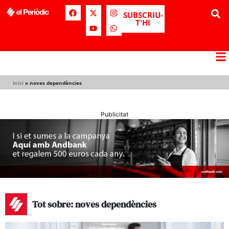
SUBSCRIU-
T'HI
Inici
»
noves dependències
Publicitat
Tot sobre: noves dependències