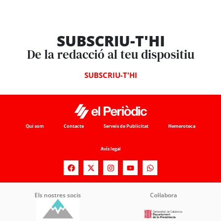
SUBSCRIU-T'HI
De la redacció al teu dispositiu
SUBSCRIU-T'HI
Qui som
Contacte
Serveis de Publicitat
Hemeroteca
Avís legal
Els nostres socis
Col·labora