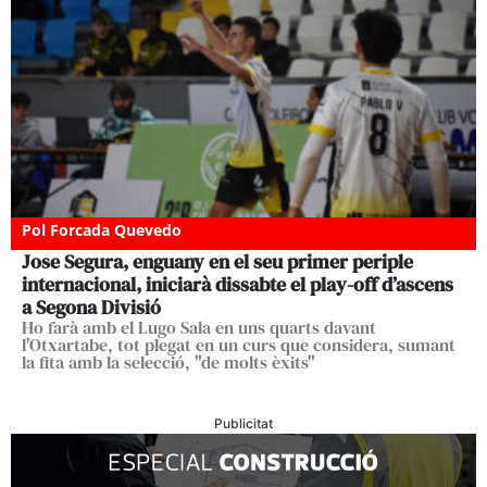
Pol Forcada Quevedo
Jose Segura, enguany en el seu primer periple
internacional, iniciarà dissabte el play-off d’ascens
a Segona Divisió
Ho farà amb el Lugo Sala en uns quarts davant
l'Otxartabe, tot plegat en un curs que considera, sumant
la fita amb la selecció, "de molts èxits"
Publicitat