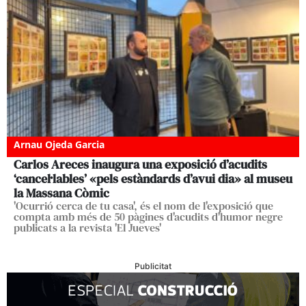
Arnau Ojeda Garcia
Carlos Areces inaugura una exposició d’acudits
‘cancel·lables’ «pels estàndards d’avui dia» al museu
la Massana Còmic
'Ocurrió cerca de tu casa', és el nom de l'exposició que
compta amb més de 50 pàgines d'acudits d'humor negre
publicats a la revista 'El Jueves'
Publicitat