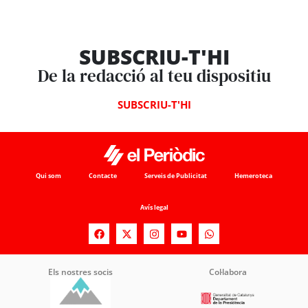
SUBSCRIU-T'HI
De la redacció al teu dispositiu
SUBSCRIU-T'HI
Qui som
Contacte
Serveis de Publicitat
Hemeroteca
Avís legal
Els nostres socis
Col·labora