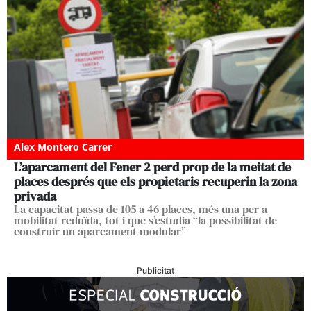
Alex Montero Carrer
L’aparcament del Fener 2 perd prop de la meitat de
places després que els propietaris recuperin la zona
privada
La capacitat passa de 105 a 46 places, més una per a
mobilitat reduïda, tot i que s’estudia “la possibilitat de
construir un aparcament modular”
Publicitat