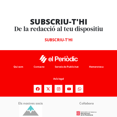
SUBSCRIU-T'HI
De la redacció al teu dispositiu
SUBSCRIU-T'HI
Qui som
Contacte
Serveis de Publicitat
Hemeroteca
Avís legal
Els nostres socis
Col·labora