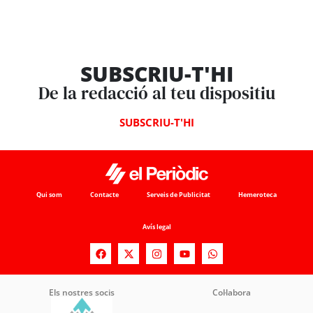
SUBSCRIU-T'HI
De la redacció al teu dispositiu
SUBSCRIU-T'HI
Qui som
Contacte
Serveis de Publicitat
Hemeroteca
Avís legal
Els nostres socis
Col·labora