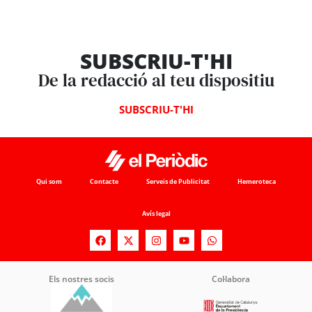
SUBSCRIU-T'HI
De la redacció al teu dispositiu
SUBSCRIU-T'HI
Qui som
Contacte
Serveis de Publicitat
Hemeroteca
Avís legal
Els nostres socis
Col·labora