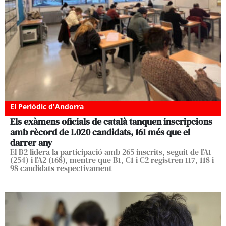
El Periòdic d'Andorra
Els exàmens oficials de català tanquen inscripcions
amb rècord de 1.020 candidats, 161 més que el
darrer any
El B2 lidera la participació amb 265 inscrits, seguit de l’A1
(254) i l’A2 (168), mentre que B1, C1 i C2 registren 117, 118 i
98 candidats respectivament