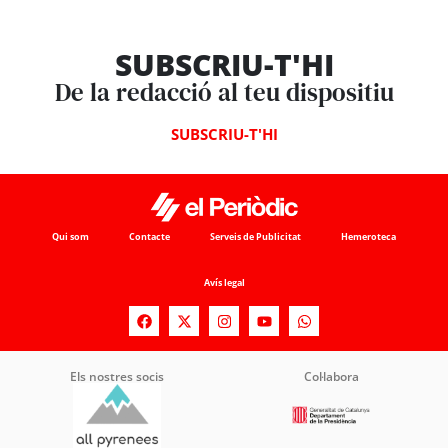
SUBSCRIU-T'HI
De la redacció al teu dispositiu
SUBSCRIU-T'HI
Qui som
Contacte
Serveis de Publicitat
Hemeroteca
Avís legal
Els nostres socis
Col·labora