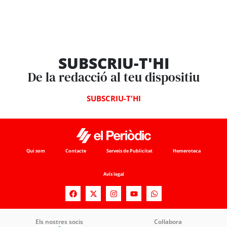
SUBSCRIU-T'HI
De la redacció al teu dispositiu
SUBSCRIU-T'HI
Qui som
Contacte
Serveis de Publicitat
Hemeroteca
Avís legal
Els nostres socis
Col·labora