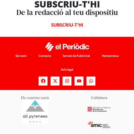
SUBSCRIU-T'HI
De la redacció al teu dispositiu
SUBSCRIU-T'HI
Qui som
Contacte
Serveis de Publicitat
Hemeroteca
Avís legal
Els nostres socis
Col·labora