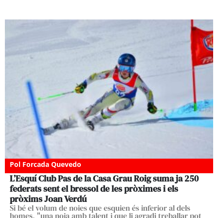
Pol Forcada Quevedo
L’Esquí Club Pas de la Casa Grau Roig suma ja 250
federats sent el bressol de les pròximes i els
pròxims Joan Verdú
Si bé el volum de noies que esquien és inferior al dels
homes, "una noia amb talent i que li agradi treballar pot