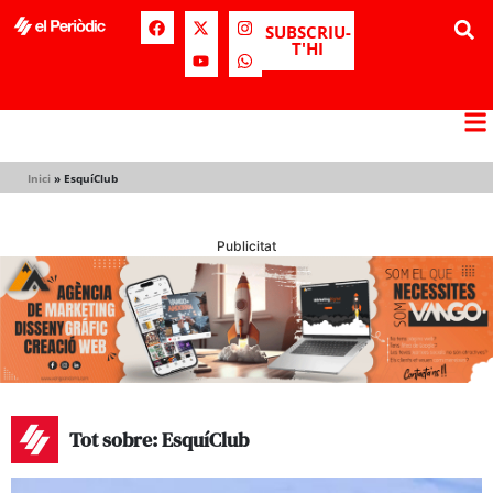
SUBSCRIU-
T'HI
Inici
»
EsquíClub
Publicitat
Tot sobre: EsquíClub