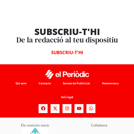
SUBSCRIU-T'HI
De la redacció al teu dispositiu
SUBSCRIU-T'HI
Qui som
Contacte
Serveis de Publicitat
Hemeroteca
Avís legal
Els nostres socis
Col·labora