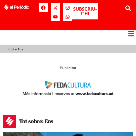
SUBSCRIU-
T'HI
Inici
»
Ens
Publicitat
Tot sobre: Ens