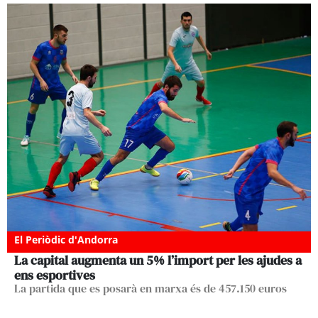
El Periòdic d'Andorra
La capital augmenta un 5% l’import per les ajudes a
ens esportives
La partida que es posarà en marxa és de 457.150 euros