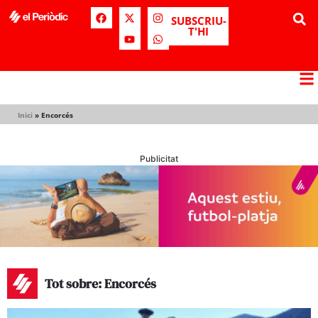
SUBSCRIU-
T'HI
Inici
»
Encorcés
Publicitat
Tot sobre: Encorcés