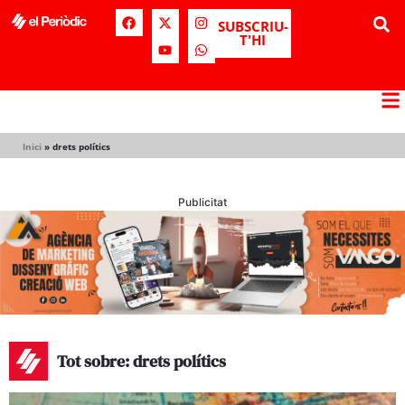
SUBSCRIU-
T'HI
Inici
»
drets polítics
Publicitat
Tot sobre: drets polítics