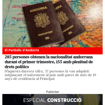
El Periòdic d'Andorra
285 persones obtenen la nacionalitat andorrana
durant el primer trimestre, 155 amb plenitud de
drets polítics
D'aquesta darrera xifra, 37 persones la van adquirir
mitjançant el naixement al país amb pares de més de 10
anys de residència al Principat
Publicitat