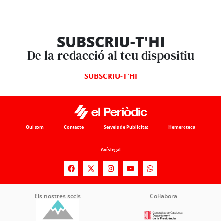
SUBSCRIU-T'HI
De la redacció al teu dispositiu
SUBSCRIU-T'HI
Qui som
Contacte
Serveis de Publicitat
Hemeroteca
Avís legal
Els nostres socis
Col·labora