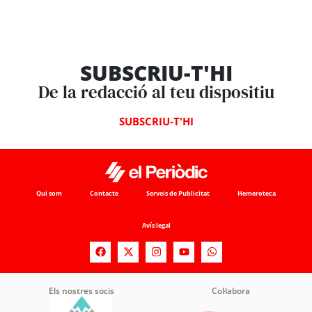
SUBSCRIU-T'HI
De la redacció al teu dispositiu
SUBSCRIU-T'HI
Qui som
Contacte
Serveis de Publicitat
Hemeroteca
Avís legal
Els nostres socis
Col·labora