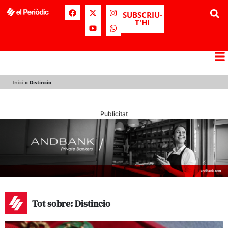
SUBSCRIU-
T'HI
Inici
»
Distincio
Publicitat
Tot sobre: Distincio