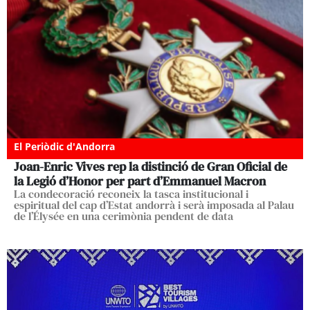
El Periòdic d'Andorra
Joan-Enric Vives rep la distinció de Gran Oficial de
la Legió d’Honor per part d’Emmanuel Macron
La condecoració reconeix la tasca institucional i
espiritual del cap d’Estat andorrà i serà imposada al Palau
de l’Élysée en una cerimònia pendent de data