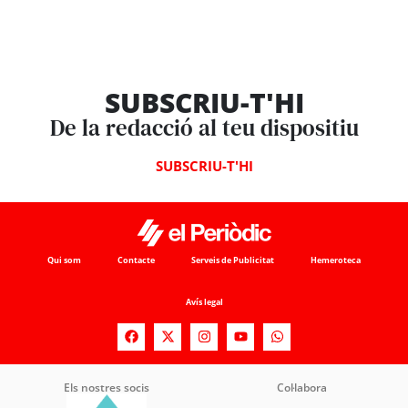
SUBSCRIU-T'HI
De la redacció al teu dispositiu
SUBSCRIU-T'HI
Qui som
Contacte
Serveis de Publicitat
Hemeroteca
Avís legal
Els nostres socis
Col·labora