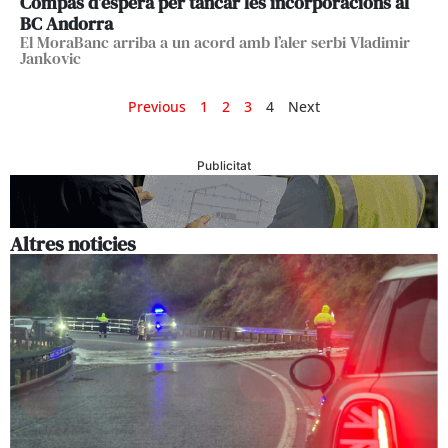
Compàs d’espera per tancar les incorporacions al
BC Andorra
El MoraBanc arriba a un acord amb l’aler serbi Vladimir
Jankovic
Previous
1
2
3
4
Next
Publicitat
Altres noticies