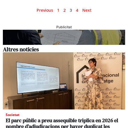
Previous
1
2
3
4
Next
Publicitat
Altres noticies
Societat
El parc públic a preu assequible triplica en 2026 el
nombre d’adjudicacions per haver duplicat les