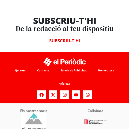
SUBSCRIU-T'HI
De la redacció al teu dispositiu
SUBSCRIU-T'HI
Qui som
Contacte
Serveis de Publicitat
Hemeroteca
Avís legal
Els nostres socis
Col·labora