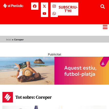
SUBSCRIU-
T'HI
Inici
»
Coreper
Publicitat
Tot sobre: Coreper