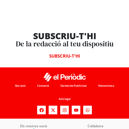
SUBSCRIU-T'HI
De la redacció al teu dispositiu
SUBSCRIU-T'HI
Qui som
Contacte
Serveis de Publicitat
Hemeroteca
Avís legal
Els nostres socis
Col·labora