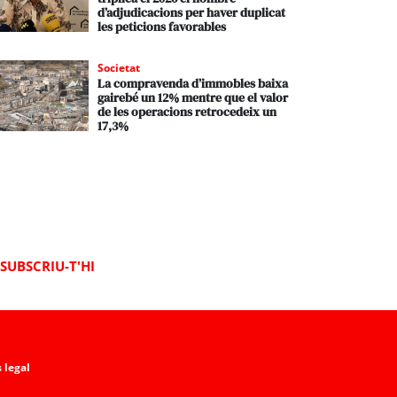
d’adjudicacions per haver duplicat
les peticions favorables
Societat
La compravenda d’immobles baixa
gairebé un 12% mentre que el valor
de les operacions retrocedeix un
17,3%
SUBSCRIU-T'HI
 legal