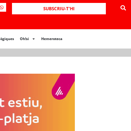
ues
Oh!si
Hemeroteca
SUBSCRIU-T'HI
lògiques
Oh!si
Hemeroteca