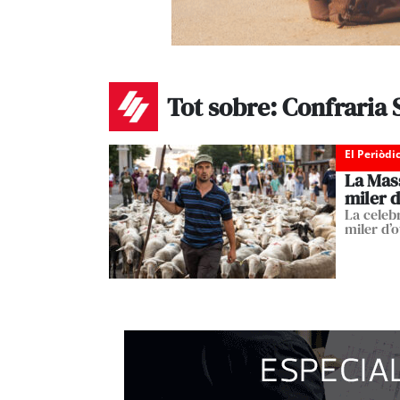
Tot sobre: Confraria 
El Periòdi
La Mas
miler d
La celeb
miler d’o