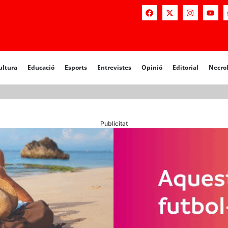
a
Educació
Esports
Entrevistes
Opinió
Editorial
Necrològiq
ultura
Educació
Esports
Entrevistes
Opinió
Editorial
Necro
Publicitat