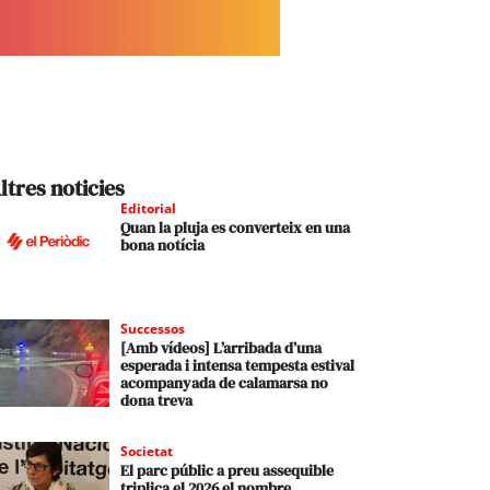
ltres noticies
Editorial
Quan la pluja es converteix en una
bona notícia
Successos
[Amb vídeos] L’arribada d’una
esperada i intensa tempesta estival
acompanyada de calamarsa no
dona treva
Societat
El parc públic a preu assequible
triplica el 2026 el nombre