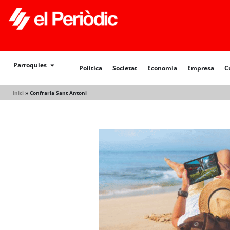
Política
Societat
Economia
Empresa
Cultur
Parroquies
Política
Societat
Economia
Empresa
C
Inici
»
Confraria Sant Antoni