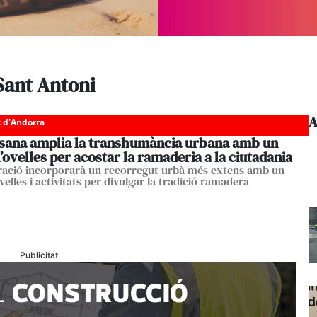
Sant Antoni
A
c d'Andorra
sana amplia la transhumància urbana amb un
’ovelles per acostar la ramaderia a la ciutadania
ració incorporarà un recorregut urbà més extens amb un
velles i activitats per divulgar la tradició ramadera
Publicitat