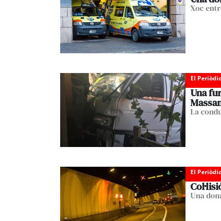
Xoc entr
El Periòdi
Una fur
Massa
La condu
El Periòdi
Col·lis
Una dona