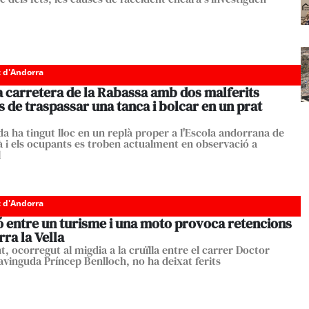
c d'Andorra
a carretera de la Rabassa amb dos malferits
 de traspassar una tanca i bolcar en un prat
da ha tingut lloc en un replà proper a l'Escola andorrana de
ià i els ocupants es troben actualment en observació a
l
c d'Andorra
ió entre un turisme i una moto provoca retencions
ra la Vella
t, ocorregut al migdia a la cruïlla entre el carrer Doctor
’avinguda Príncep Benlloch, no ha deixat ferits