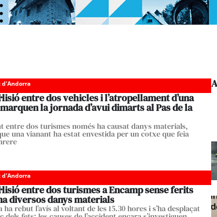
A
c d'Andorra
·lisió entre dos vehicles i l’atropellament d’una
 marquen la jornada d’avui dimarts al Pas de la
nt entre dos turismes només ha causat danys materials,
ue una vianant ha estat envestida per un cotxe que feia
nrere
c d'Andorra
·lisió entre dos turismes a Encamp sense ferits
na diversos danys materials
a ha rebut l’avís al voltant de les 15.30 hores i s’ha desplaçat
loc dels fets; les causes de l’accident encara s’investiguen