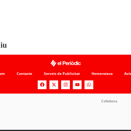
tiu
som
Contacte
Serveis de Publicitat
Hemeroteca
Avís
Col·labora