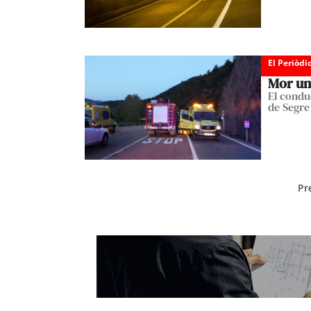
El Periòdi
Mor un 
El condu
de Segre
Pr