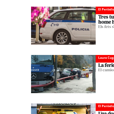
El Periòdi
Tres tu
home ha
Els fets
Laura Cug
La feri
El camio
El Periòdi
Una do