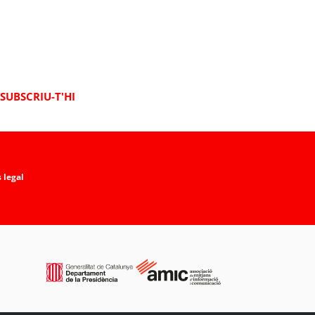
SUBSCRIU-T'HI
 legal