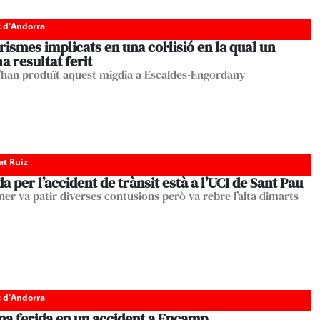
c d'Andorra
rismes implicats en una col·lisió en la qual un
 resultat ferit
 s'han produït aquest migdia a Escaldes-Engordany
at Ruiz
da per l’accident de trànsit està a l’UCI de Sant Pau
ner va patir diverses contusions però va rebre l’alta dimarts
c d'Andorra
na ferida en un accident a Encamp