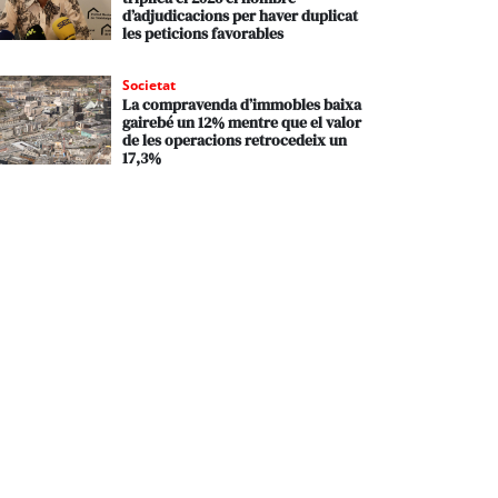
d’adjudicacions per haver duplicat
les peticions favorables
Societat
La compravenda d’immobles baixa
gairebé un 12% mentre que el valor
de les operacions retrocedeix un
17,3%