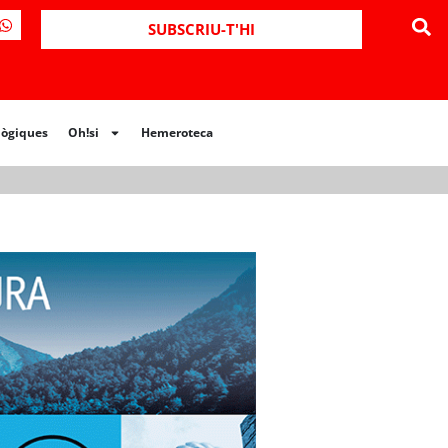
ues
Oh!si
Hemeroteca
SUBSCRIU-T'HI
lògiques
Oh!si
Hemeroteca