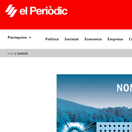
Política
Societat
Economia
Empresa
Cultur
Parroquies
Política
Societat
Economia
Empresa
C
Inici
»
Col·lisió