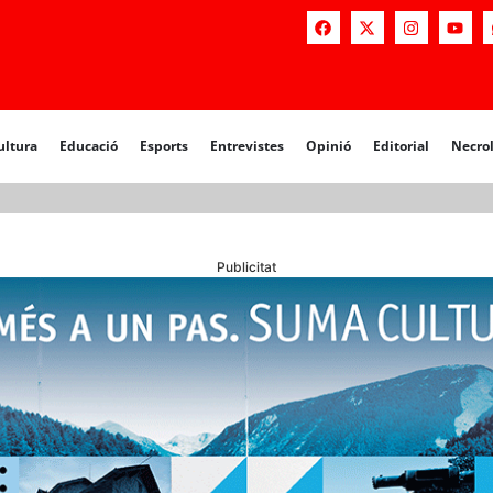
a
Educació
Esports
Entrevistes
Opinió
Editorial
Necrològiq
ultura
Educació
Esports
Entrevistes
Opinió
Editorial
Necro
Publicitat