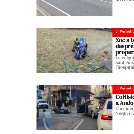
El Periòdi
Xoc a l
després
proper
La caigu
Sant Jul
l'hospita
El Periòdi
Col·lis
a Andor
L’acciden
Nequi i l