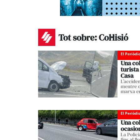
Tot sobre: Col·lisió
El Periòdi
Una col
turista
Casa
L’accide
mentre q
marxa e
El Periòdi
Una col
ocasio
La Polici
fins al l