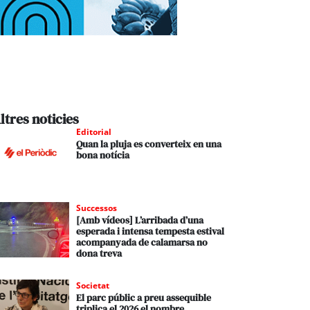
ltres noticies
Editorial
Quan la pluja es converteix en una
bona notícia
Successos
[Amb vídeos] L’arribada d’una
esperada i intensa tempesta estival
acompanyada de calamarsa no
dona treva
Societat
El parc públic a preu assequible
triplica el 2026 el nombre