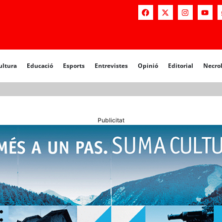
a
Educació
Esports
Entrevistes
Opinió
Editorial
Necrològiq
ultura
Educació
Esports
Entrevistes
Opinió
Editorial
Necro
Publicitat