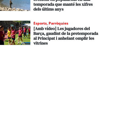
temporada que manté les xifres
dels últims anys
Esports
,
Parròquies
[Amb vídeo] Les jugadores del
Barça, gaudint de la pretemporada
al Principat i anhelant omplir les
vitrines