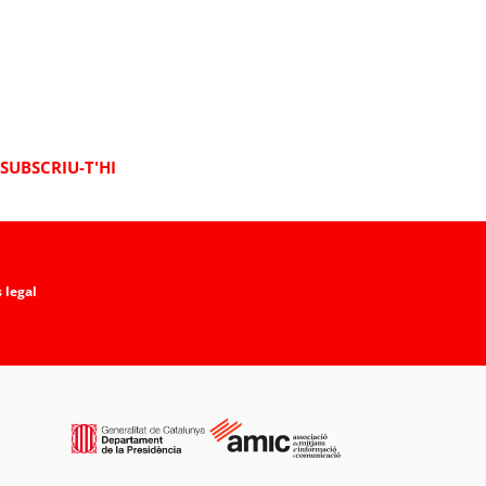
SUBSCRIU-T'HI
 legal