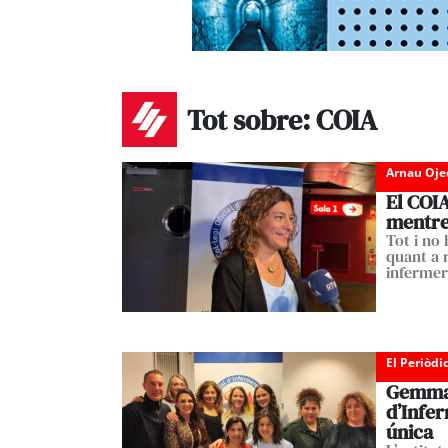
Tot sobre: COIA
Arnau Oje
El COIA
mentre 
Tot i no 
quant a 
infermer
El Periòdi
Gemma B
d’Infe
única