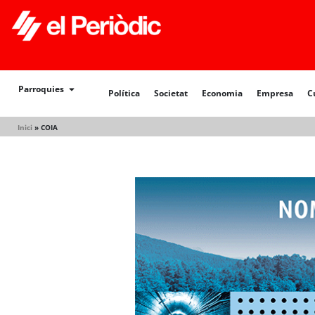
Política
Societat
Economia
Empresa
Cultur
Parroquies
Política
Societat
Economia
Empresa
C
Inici
»
COIA