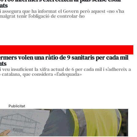
iats
egi assegura que ha informat el Govern però aquest «no s’ha
algrat tenir l’obligació de controlar-ho
ermers volen una ràtio de 9 sanitaris per cada mil
nts
gi veu insuficient la xifra actual de 6 per cada mil i s’adhereix a
ió catalana, que considera «l’adequada»
Publicitat