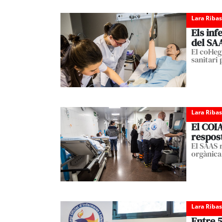
Lara Ribas
Els inf
del SAA
El col·le
sanitari 
Lara Ribas
El COI
respost
El SAAS r
orgànica
Lara Ribas
Entre 5