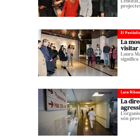
L’entita
projectes
El Periòdi
La most
visitar
Laura Ma
significa
Lara Ribas
La dire
agress
L’organi
són prov