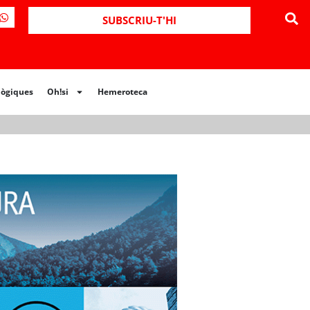
ues
Oh!si
Hemeroteca
SUBSCRIU-T'HI
lògiques
Oh!si
Hemeroteca