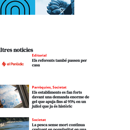
ltres noticies
Editorial
Els referents també passen per
casa
Parròquies
,
Societat
Els establiments es fan forts
davant una demanda enorme de
gel que apuja fins al 95% en un
juliol que ja és històric
Societat
La pesca sense mort continua
creixent en popularitat en una