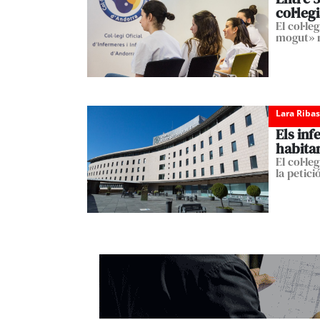
col·leg
El col·l
mogut» m
Lara Ribas
Els inf
habita
El col·le
la petic