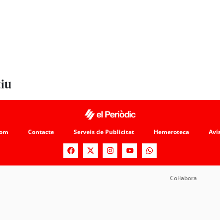
tiu
som
Contacte
Serveis de Publicitat
Hemeroteca
Avís
Col·labora