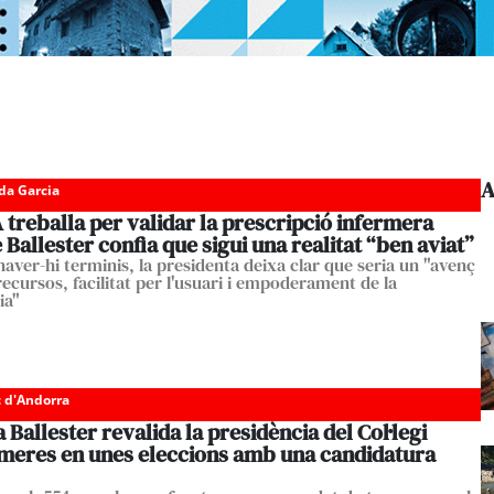
A
da Garcia
 treballa per validar la prescripció infermera
Ballester confia que sigui una realitat “ben aviat”
haver-hi terminis, la presidenta deixa clar que seria un "avenç
recursos, facilitat per l'usuari i empoderament de la
ia"
c d'Andorra
allester revalida la presidència del Col·legi
rmeres en unes eleccions amb una candidatura