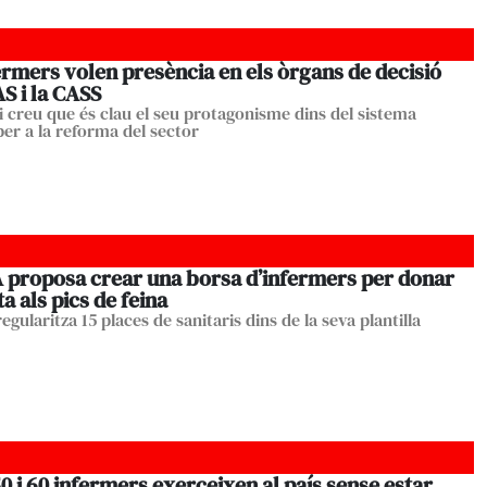
ermers volen presència en els òrgans de decisió
S i la CASS
gi creu que és clau el seu protagonisme dins del sistema
per a la reforma del sector
A proposa crear una borsa d’infermers per donar
a als pics de feina
egularitza 15 places de sanitaris dins de la seva plantilla
0 i 60 infermers exerceixen al país sense estar