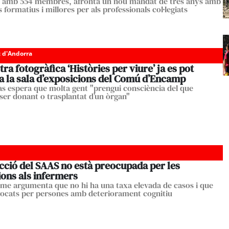
t, amb 554 membres, afronta un nou mandat de tres anys amb
 formatius i millores per als professionals col·legiats
c d'Andorra
ra fotogràfica ‘Històries per viure’ ja es pot
 a la sala d’exposicions del Comú d’Encamp
s espera que molta gent "prengui consciència del que
 ser donant o trasplantat d’un òrgan"
cció del SAAS no està preocupada per les
ions als infermers
sme argumenta que no hi ha una taxa elevada de casos i que
ocats per persones amb deteriorament cognitiu