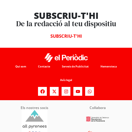
SUBSCRIU-T'HI
De la redacció al teu dispositiu
SUBSCRIU-T'HI
Qui som
Contacte
Serveis de Publicitat
Hemeroteca
Avís legal
Els nostres socis
Col·labora