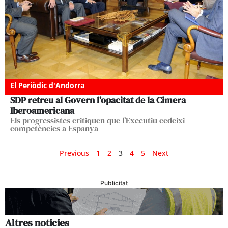
El Periòdic d'Andorra
SDP retreu al Govern l’opacitat de la Cimera
Iberoamericana
Els progressistes critiquen que l’Executiu cedeixi
competències a Espanya
Previous
1
2
3
4
5
Next
Publicitat
Altres noticies