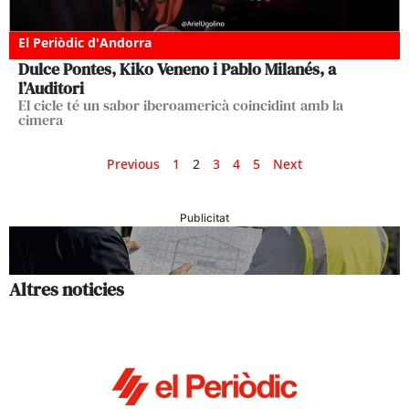
El Periòdic d'Andorra
Dulce Pontes, Kiko Veneno i Pablo Milanés, a
l’Auditori
El cicle té un sabor iberoamericà coincidint amb la
cimera
Previous
1
2
3
4
5
Next
Publicitat
Altres noticies