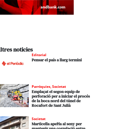
ltres noticies
Editorial
Pensar el país a llarg termini
Parròquies
,
Societat
Emplaçat el segon equip de
perforació per a iniciar el procés
de la boca nord del túnel de
Rocafort de Sant Julià
Societat
Marticella apel·la al seny per
mantenir una correlació entre