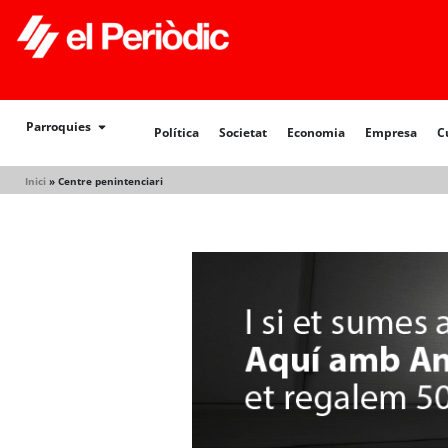
Política
Societat
Economia
Empresa
Cultur
Parroquies
Política
Societat
Economia
Empresa
C
Inici
»
Centre penintenciari