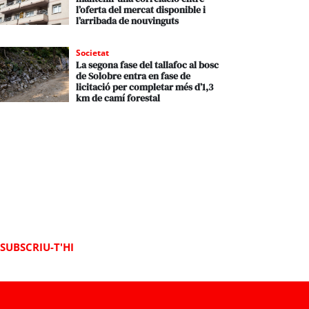
l’oferta del mercat disponible i
l’arribada de nouvinguts
Societat
La segona fase del tallafoc al bosc
de Solobre entra en fase de
licitació per completar més d’1,3
km de camí forestal
SUBSCRIU-T'HI