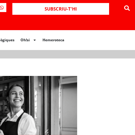
ues
Oh!si
Hemeroteca
SUBSCRIU-T'HI
lògiques
Oh!si
Hemeroteca