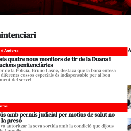
intenciari
A
c d'Andorra
ats quatre nous monitors de tir de la Duana i
tucions penitenciàries
tor de la Policia, Bruno Lasne, destaca que la bona entesa
 diferents cossos especials és indispensable per al bon
ment del servei
entós
ús amb permís judicial per motius de salut no
 la presó
 va autoritzar la seva sortida amb la condició que dijous
 la Comella