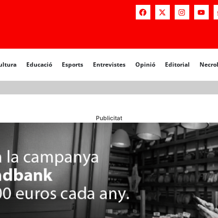
a
Educació
Esports
Entrevistes
Opinió
Editorial
Necrològiq
ultura
Educació
Esports
Entrevistes
Opinió
Editorial
Necro
Publicitat