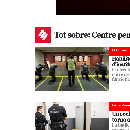
Tot sobre: Centre pen
El Periòdi
Habilit
d’insti
El direc
entre els
funciona
Lídia Rav
Un recl
torna a
La batlle
tornés a