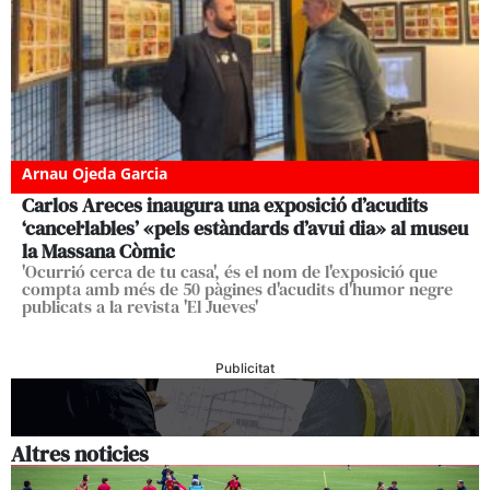
Arnau Ojeda Garcia
Carlos Areces inaugura una exposició d’acudits
‘cancel·lables’ «pels estàndards d’avui dia» al museu
la Massana Còmic
'Ocurrió cerca de tu casa', és el nom de l'exposició que
compta amb més de 50 pàgines d'acudits d'humor negre
publicats a la revista 'El Jueves'
Publicitat
Altres noticies