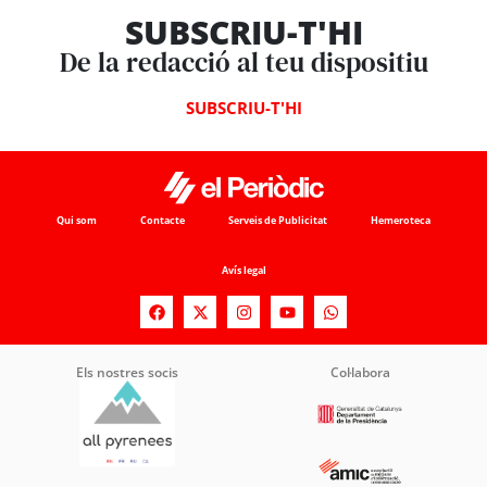
SUBSCRIU-T'HI
De la redacció al teu dispositiu
SUBSCRIU-T'HI
Qui som
Contacte
Serveis de Publicitat
Hemeroteca
Avís legal
Els nostres socis
Col·labora