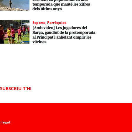
temporada que manté les xifres
dels últims anys
Esports
,
Parròquies
[Amb vídeo] Les jugadores del
Barça, gaudint de la pretemporada
al Principat i anhelant omplir les
vitrines
SUBSCRIU-T'HI
 legal