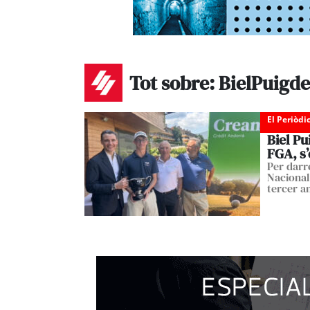
Tot sobre: BielPuigd
El Periòdi
Biel Pu
FGA, s’
Per darr
Nacional
tercer a