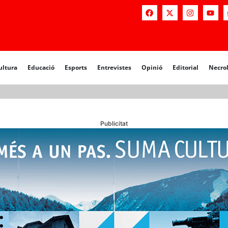
a
Educació
Esports
Entrevistes
Opinió
Editorial
Necrològiq
ultura
Educació
Esports
Entrevistes
Opinió
Editorial
Necro
Publicitat