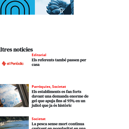
ltres noticies
Editorial
Els referents també passen per
casa
Parròquies
,
Societat
Els establiments es fan forts
davant una demanda enorme de
gel que apuja fins al 95% en un
juliol que ja és històric
Societat
La pesca sense mort continua
creixent en popularitat en una