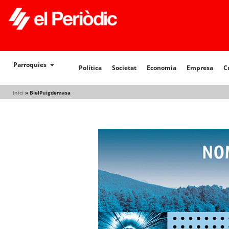
Política
Societat
Economia
Empresa
Cultur
Parroquies
Política
Societat
Economia
Empresa
C
Inici
»
BielPuigdemasa