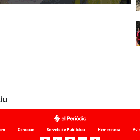
tiu
som
Contacte
Serveis de Publicitat
Hemeroteca
Avís