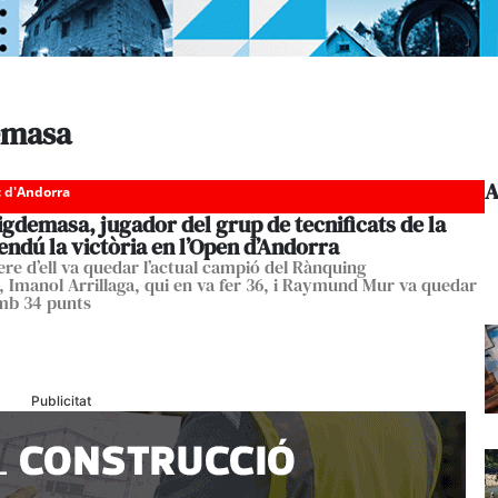
emasa
A
c d'Andorra
igdemasa, jugador del grup de tecnificats de la
endú la victòria en l’Open d’Andorra
ere d’ell va quedar l’actual campió del Rànquing
, Imanol Arrillaga, qui en va fer 36, i Raymund Mur va quedar
mb 34 punts
Publicitat