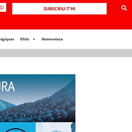
ues
Oh!si
Hemeroteca
SUBSCRIU-T'HI
lògiques
Oh!si
Hemeroteca