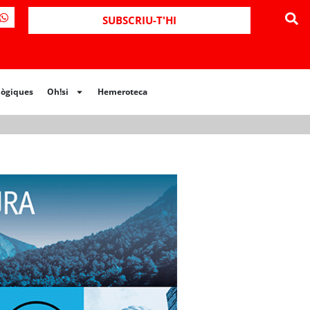
ues
Oh!si
Hemeroteca
SUBSCRIU-T'HI
lògiques
Oh!si
Hemeroteca