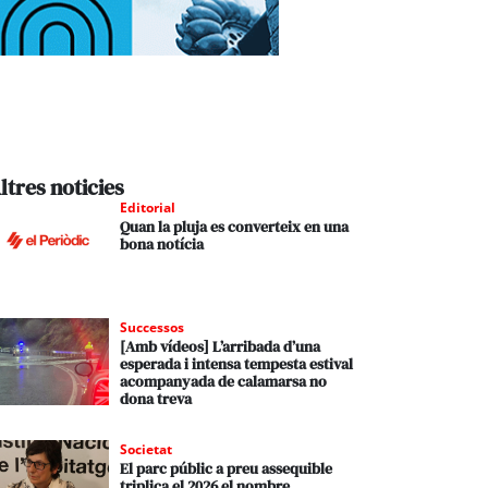
ltres noticies
Editorial
Quan la pluja es converteix en una
bona notícia
Successos
[Amb vídeos] L’arribada d’una
esperada i intensa tempesta estival
acompanyada de calamarsa no
dona treva
Societat
El parc públic a preu assequible
triplica el 2026 el nombre