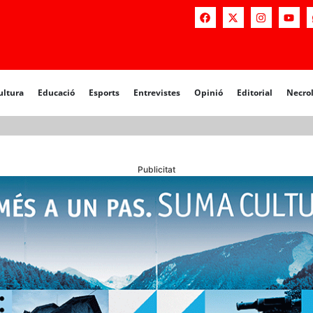
a
Educació
Esports
Entrevistes
Opinió
Editorial
Necrològiq
ultura
Educació
Esports
Entrevistes
Opinió
Editorial
Necro
Publicitat