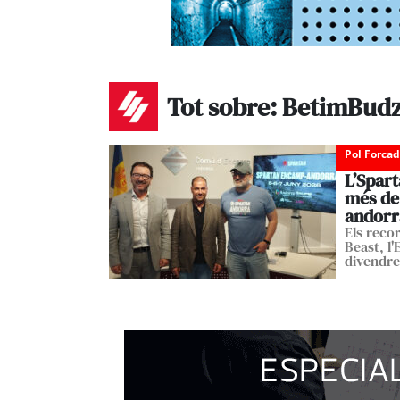
Tot sobre: BetimBud
Pol Forca
L’Spart
més de 
andorr
Els reco
Beast, l'
divendre