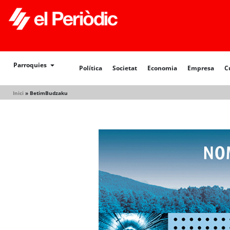
Política
Societat
Economia
Empresa
Cultur
Parroquies
Política
Societat
Economia
Empresa
C
Inici
»
BetimBudzaku