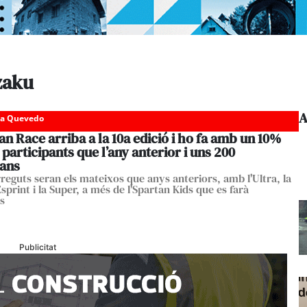
zaku
A
da Quevedo
an Race arriba a la 10a edició i ho fa amb un 10%
participants que l’any anterior i uns 200
ans
rreguts seran els mateixos que anys anteriors, amb l'Ultra, la
Esprint i la Super, a més de l'Spartan Kids que es farà
s
Publicitat