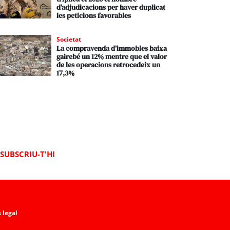
d’adjudicacions per haver duplicat
les peticions favorables
Societat
La compravenda d’immobles baixa
gairebé un 12% mentre que el valor
de les operacions retrocedeix un
17,3%
SUBSCRIU-T'HI
 legal