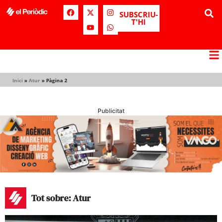
SUBSCRIU-
T'HI
Inici
»
Atur
»
Pàgina 2
Publicitat
Tot sobre: Atur