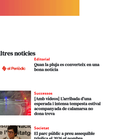
ltres noticies
Editorial
Quan la pluja es converteix en una
bona notícia
Successos
[Amb vídeos] L’arribada d’una
esperada i intensa tempesta estival
acompanyada de calamarsa no
dona treva
Societat
El parc públic a preu assequible
triplica el 2026 el nombre