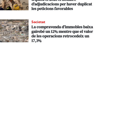
d’adjudicacions per haver duplicat
les peticions favorables
Societat
La compravenda d’immobles baixa
gairebé un 12% mentre que el valor
de les operacions retrocedeix un
17,3%