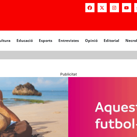
a
Educació
Esports
Entrevistes
Opinió
Editorial
Necrològiq
ultura
Educació
Esports
Entrevistes
Opinió
Editorial
Necro
Publicitat