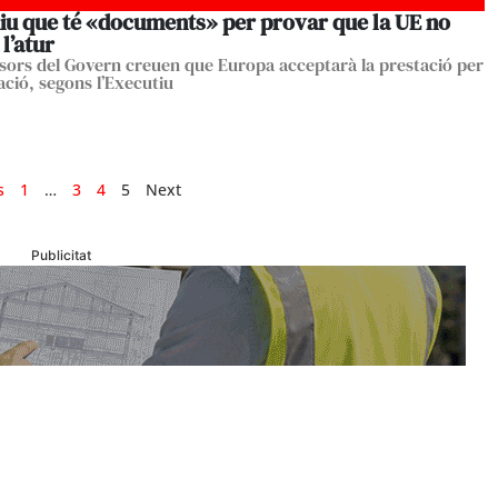
diu que té «documents» per provar que la UE no
 l’atur
ssors del Govern creuen que Europa acceptarà la prestació per
ció, segons l’Executiu
s
1
…
3
4
5
Next
Publicitat