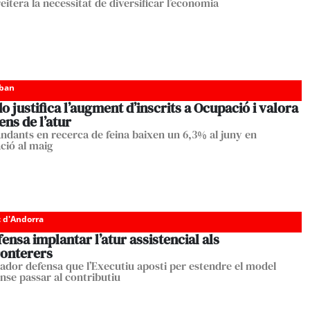
itera la necessitat de diversificar l’economia
eban
o justifica l’augment d’inscrits a Ocupació i valora
ens de l’atur
ndants en recerca de feina baixen un 6,3% al juny en
ió al maig
c d'Andorra
ensa implantar l’atur assistencial als
ronterers
ador defensa que l’Executiu aposti per estendre el model
ense passar al contributiu