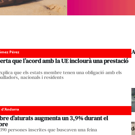
A
Gómez Pérez
lerta que l’acord amb la UE inclourà una prestació
explica que els estats membre tenen una obligació amb els
alladors, nacionals i residents
c d'Andorra
bre d’aturats augmenta un 3,9% durant el
bre
 390 persones inscrites que buscaven una feina