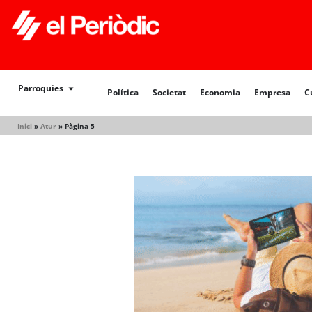
Política
Societat
Economia
Empresa
Cultur
Parroquies
Política
Societat
Economia
Empresa
C
Inici
»
Atur
»
Pàgina 5