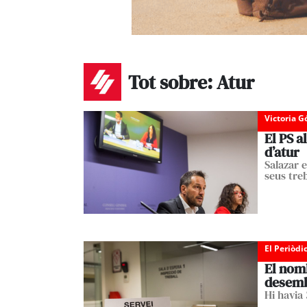
Tot sobre: Atur
Victoria 
El PS a
d’atur
Salazar 
seus treb
El Periòdi
El nom
desem
Hi havia