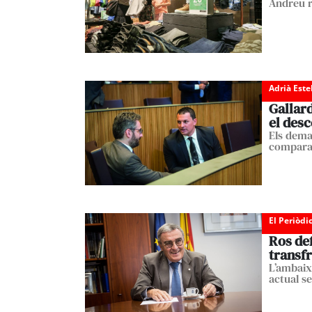
Andreu re
Adrià Est
Gallard
el desc
Els dema
comparac
El Periòdi
Ros def
transf
L’ambaix
actual s