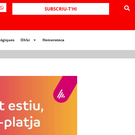
ues
Oh!si
Hemeroteca
SUBSCRIU-T'HI
lògiques
Oh!si
Hemeroteca