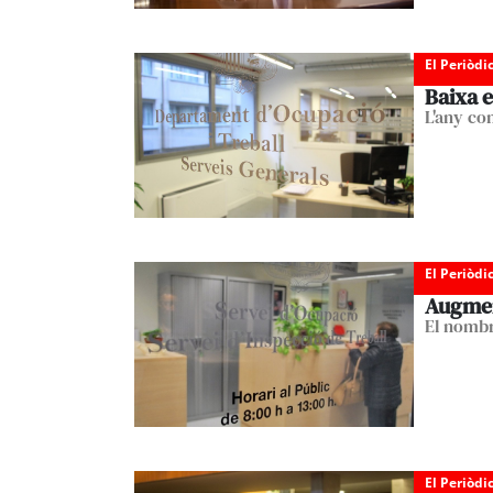
El Periòdi
Baixa e
L'any co
El Periòdi
Augmen
El nombr
El Periòdi