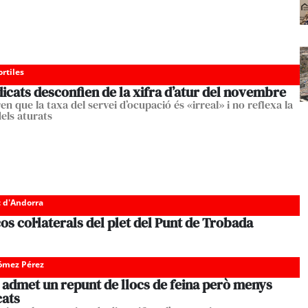
ortiles
dicats desconfien de la xifra d’atur del novembre
n que la taxa del servei d’ocupació és «irreal» i no reflexa la
dels aturats
c d'Andorra
cos col·laterals del plet del Punt de Trobada
Gómez Pérez
 admet un repunt de llocs de feina però menys
cats