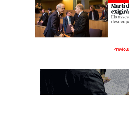
Martí 
exigirà
Els asse
desocupa
Previou