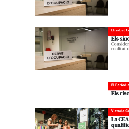
Elisabet C
Els sin
Considere
realitat 
El Periòdi
Els ris
Victoria 
La CEA
qualifi