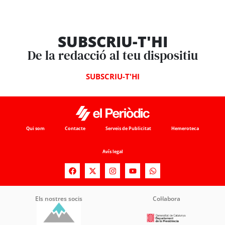
SUBSCRIU-T'HI
De la redacció al teu dispositiu
SUBSCRIU-T'HI
Qui som
Contacte
Serveis de Publicitat
Hemeroteca
Avís legal
Els nostres socis
Col·labora