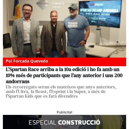
Pol Forcada Quevedo
L’Spartan Race arriba a la 10a edició i ho fa amb un
10% més de participants que l’any anterior i uns 200
andorrans
Els recorreguts seran els mateixos que anys anteriors,
amb l'Ultra, la Beast, l'Esprint i la Super, a més de
l'Spartan Kids que es farà divendres
Publicitat