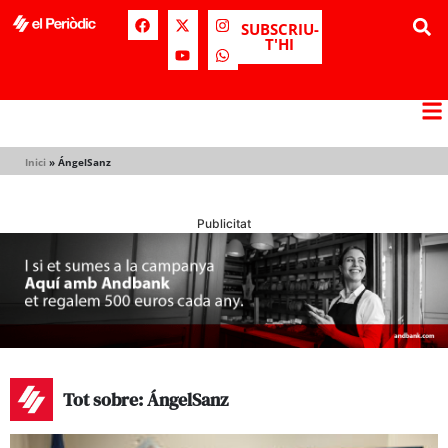
SUBSCRIU-
T'HI
Inici
»
ÁngelSanz
Publicitat
Tot sobre: ÁngelSanz