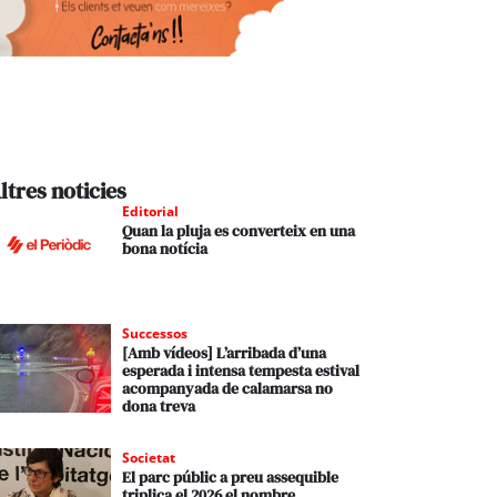
ltres noticies
Editorial
Quan la pluja es converteix en una
bona notícia
Successos
[Amb vídeos] L’arribada d’una
esperada i intensa tempesta estival
acompanyada de calamarsa no
dona treva
Societat
El parc públic a preu assequible
triplica el 2026 el nombre