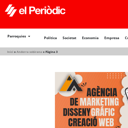
Política
Societat
Economia
Empresa
Cultur
Parroquies
Política
Societat
Economia
Empresa
C
Inici
»
Andorra sobirana
»
Pàgina 3