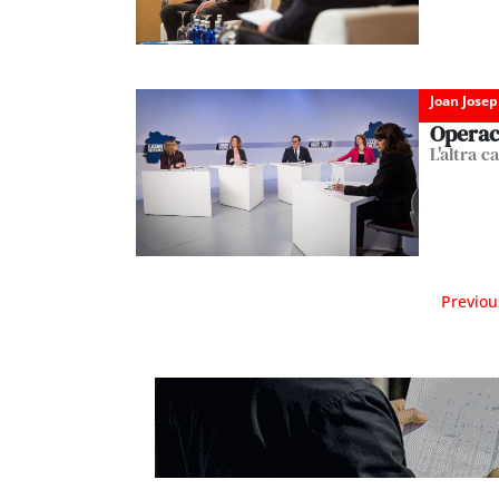
Joan Josep
Operac
L'altra 
Previou