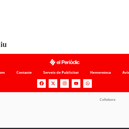
tiu
som
Contacte
Serveis de Publicitat
Hemeroteca
Avís
Col·labora