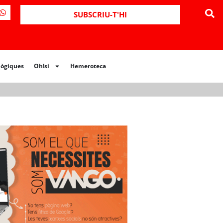
ues
Oh!si
Hemeroteca
SUBSCRIU-T'HI
lògiques
Oh!si
Hemeroteca