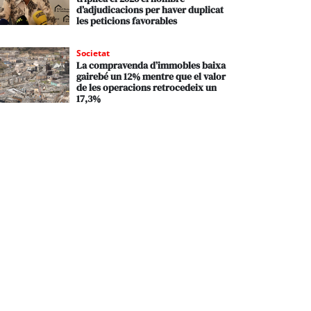
d’adjudicacions per haver duplicat
les peticions favorables
Societat
La compravenda d’immobles baixa
gairebé un 12% mentre que el valor
de les operacions retrocedeix un
17,3%