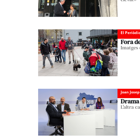
El Periòdi
Fora d
Imatges 
Joan Josep
Drama 
L'altra c