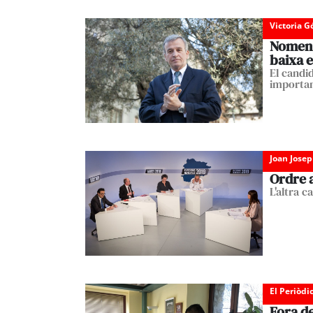
Victoria 
Nomen: 
baixa e
El candi
importa
Joan Josep
Ordre a
L'altra c
El Periòdi
Fora d