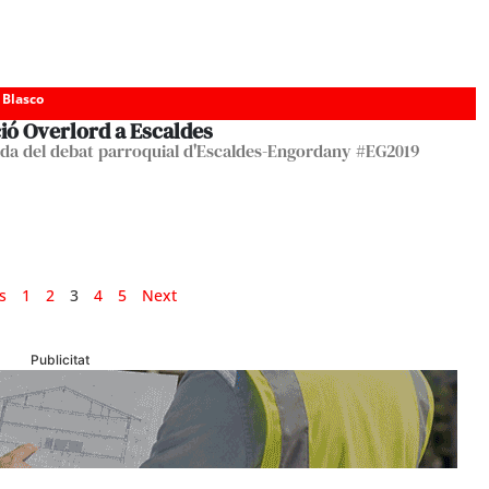
 Blasco
ió Overlord a Escaldes
cada del debat parroquial d'Escaldes-Engordany #EG2019
s
1
2
3
4
5
Next
Publicitat