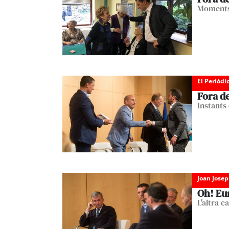
Moments 
El Periòdi
Fora d
Instants
Joan Josep
Oh! Eu
L'altra c