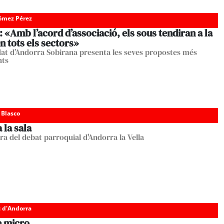
Gómez Pérez
«Amb l’acord d’associació, els sous tendiran a la
n tots els sectors»
dat d’Andorra Sobirana presenta les seves propostes més
nts
 Blasco
 la sala
ara del debat parroquial d'Andorra la Vella
c d'Andorra
e micro