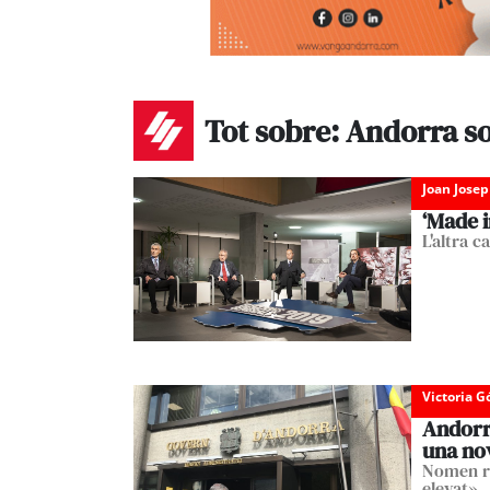
Tot sobre: Andorra s
Joan Josep
‘Made 
L'altra 
Victoria 
Andorr
una nov
Nomen re
elevat»