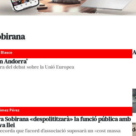
obirana
A
 Blasco
in Andorra’
cara del debat sobre la Unió Europea
Gómez Pérez
a Sobirana «despolititzarà» la funció pública amb
a llei
corda que l’acord d’associació suposarà un «cost massa