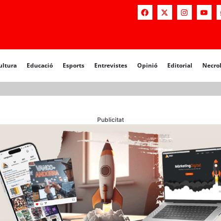
a
Educació
Esports
Entrevistes
Opinió
Editorial
Necrològiq
ultura
Educació
Esports
Entrevistes
Opinió
Editorial
Necro
Publicitat