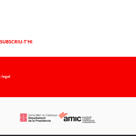
SUBSCRIU-T'HI
 legal