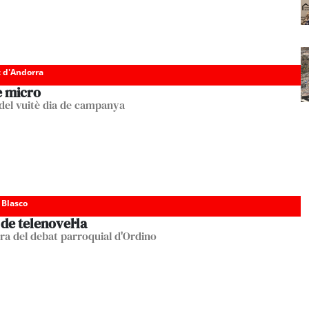
c d'Andorra
e micro
del vuitè dia de campanya
 Blasco
de telenovel·la
ara del debat parroquial d'Ordino