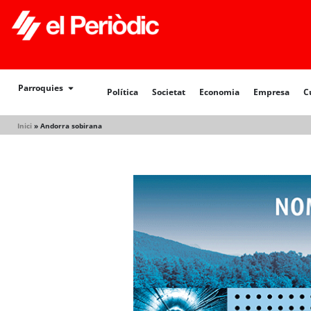
Política
Societat
Economia
Empresa
Cultur
Parroquies
Política
Societat
Economia
Empresa
C
Inici
»
Andorra sobirana