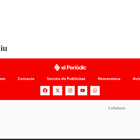
tiu
som
Contacte
Serveis de Publicitat
Hemeroteca
Avís
Col·labora