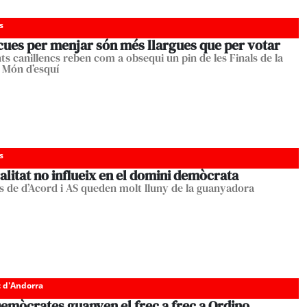
s
 cues per menjar són més llargues que per votar
ts canillencs reben com a obsequi un pin de les Finals de la
 Món d’esquí
s
alitat no influeix en el domini demòcrata
tes de d’Acord i AS queden molt lluny de la guanyadora
c d'Andorra
emòcrates guanyen el frec a frec a Ordino