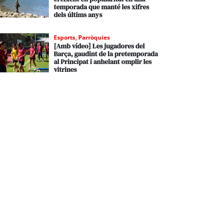
temporada que manté les xifres
dels últims anys
Esports
,
Parròquies
[Amb vídeo] Les jugadores del
Barça, gaudint de la pretemporada
al Principat i anhelant omplir les
vitrines