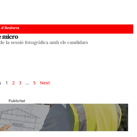
c d'Andorra
e micro
de la sessió fotogràfica amb els candidats
s
1
2
3
…
5
Next
Publicitat