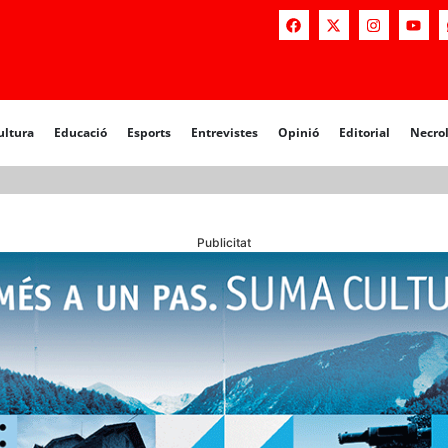
a
Educació
Esports
Entrevistes
Opinió
Editorial
Necrològiq
ultura
Educació
Esports
Entrevistes
Opinió
Editorial
Necro
Publicitat