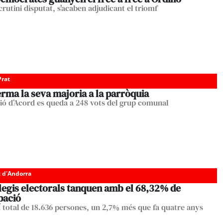
rutini disputat, s'acaben adjudicant el triomf
Prat
rma la seva majoria a la parròquia
ció d’Acord es queda a 248 vots del grup comunal
c d'Andorra
·legis electorals tanquen amb el 68,32% de
pació
 total de 18.636 persones, un 2,7% més que fa quatre anys