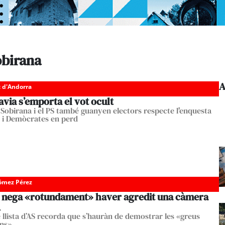
obirana
A
c d'Andorra
via s’emporta el vot ocult
Sobirana i el PS també guanyen electors respecte l'enquesta
 i Demòcrates en perd
Gómez Pérez
nega «rotundament» haver agredit una càmera
A
e llista d’AS recorda que s’hauràn de demostrar les «greus
ns»