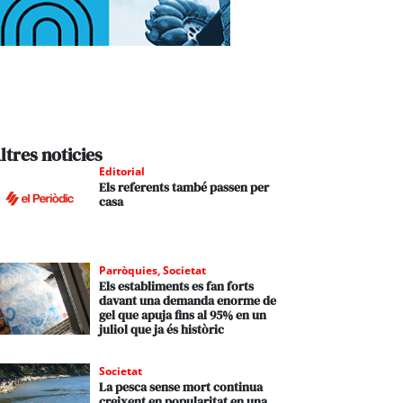
ltres noticies
Editorial
Els referents també passen per
casa
Parròquies
,
Societat
Els establiments es fan forts
davant una demanda enorme de
gel que apuja fins al 95% en un
juliol que ja és històric
Societat
La pesca sense mort continua
creixent en popularitat en una