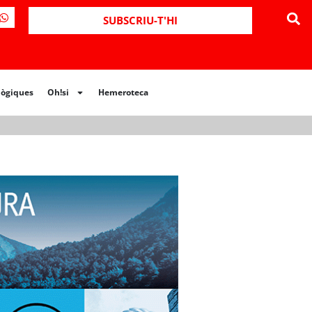
ues
Oh!si
Hemeroteca
SUBSCRIU-T'HI
lògiques
Oh!si
Hemeroteca