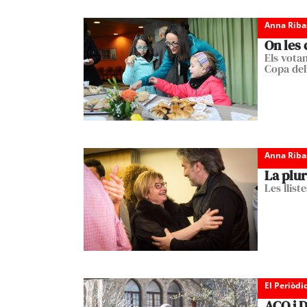
Anna Riba
On les
Els votan
Copa del
Anna Riba
La plur
Les llis
El Periòdi
ACO i D