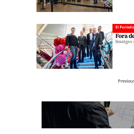
El Periòdi
Fora d
Imatges 
Previou