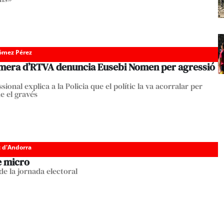
Gómez Pérez
mera d’RTVA denuncia Eusebi Nomen per agressió
sional explica a la Policia que el polític la va acorralar per
e el gravés
c d'Andorra
e micro
de la jornada electoral