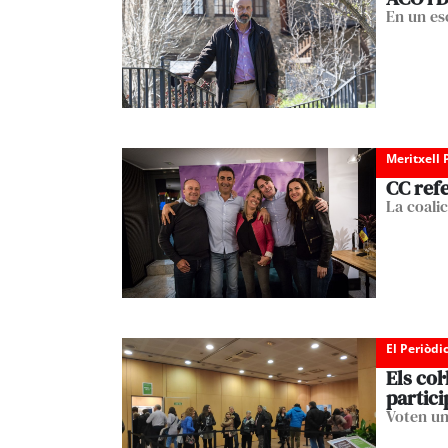
En un esc
Meritxell 
CC refe
La coali
El Periòdi
Els col
partici
Voten un