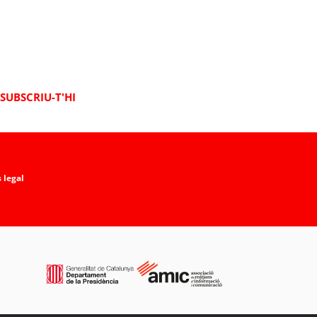
SUBSCRIU-T'HI
 legal