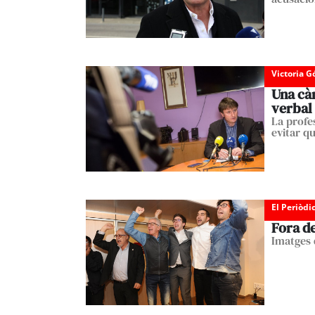
Victoria 
Una cà
verbal
La profes
evitar qu
El Periòdi
Fora d
Imatges 