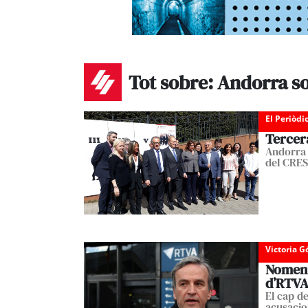
Tot sobre: Andorra s
El Periòdi
Tercera
Andorra 
del CRES
Victoria 
Nomen 
d’RTV
El cap d
acusacio