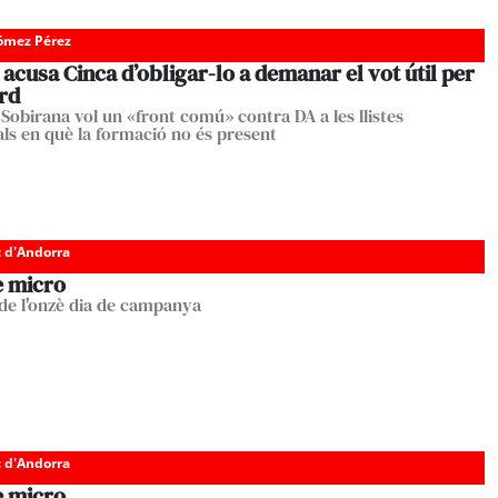
Gómez Pérez
cusa Cinca d’obligar-lo a demanar el vot útil per
ord
Sobirana vol un «front comú» contra DA a les llistes
ials en què la formació no és present
c d'Andorra
e micro
de l'onzè dia de campanya
c d'Andorra
e micro