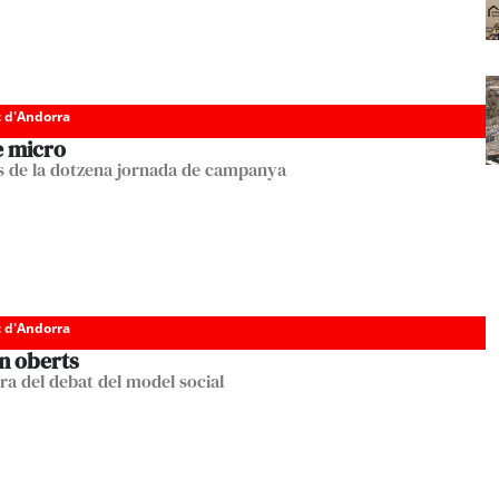
c d'Andorra
e micro
 de la dotzena jornada de campanya
c d'Andorra
n oberts
ara del debat del model social