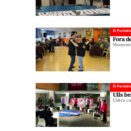
El Periòdi
Fora d
Moments
El Periòdi
Ulls be
L'altra c