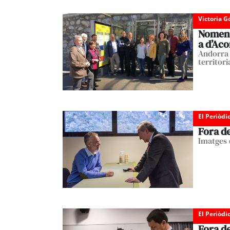
Victoria 
Nomen a
a d’Ac
Andorra 
territor
El Periòdi
Fora d
Imatges 
El Periòdi
Fora d