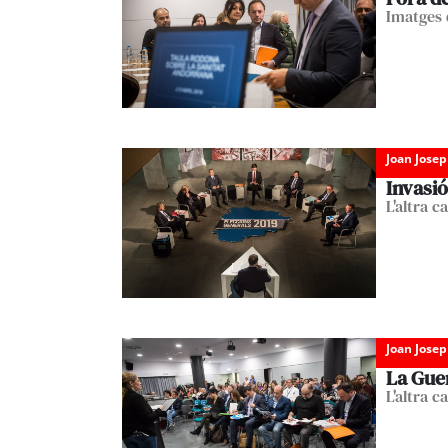
Imatges 
Joan Josep
Invasió
L'altra 
Joan Josep
La Gue
L'altra c