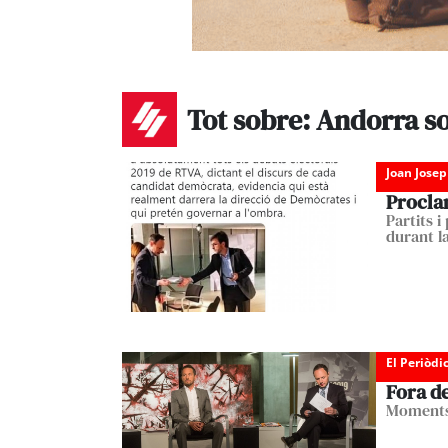
Tot sobre: Andorra s
Joan Josep
Procla
Partits i
durant 
El Periòdi
Fora d
Moments 