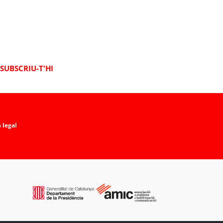
SUBSCRIU-T'HI
 legal