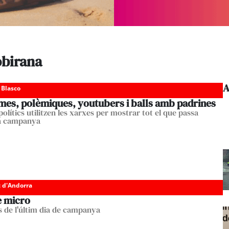
obirana
A
 Blasco
mes, polèmiques, youtubers i balls amb padrines
 polítics utilitzen les xarxes per mostrar tot el que passa
la campanya
c d'Andorra
e micro
de l'últim dia de campanya