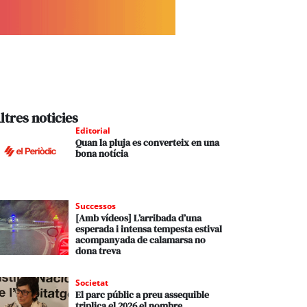
ltres noticies
Editorial
Quan la pluja es converteix en una
bona notícia
Successos
[Amb vídeos] L’arribada d’una
esperada i intensa tempesta estival
acompanyada de calamarsa no
dona treva
Societat
El parc públic a preu assequible
triplica el 2026 el nombre