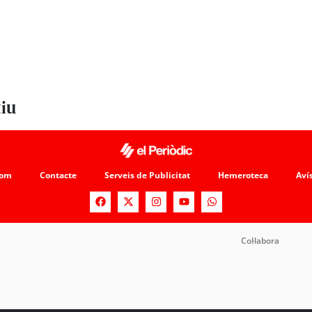
tiu
som
Contacte
Serveis de Publicitat
Hemeroteca
Avís
Col·labora