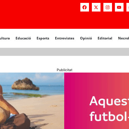
a
Educació
Esports
Entrevistes
Opinió
Editorial
Necrològiq
ultura
Educació
Esports
Entrevistes
Opinió
Editorial
Necro
Publicitat