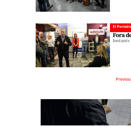
El Periòdi
Fora d
Instants
Previou