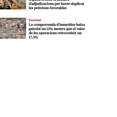
d’adjudicacions per haver duplicat
les peticions favorables
Societat
La compravenda d’immobles baixa
gairebé un 12% mentre que el valor
de les operacions retrocedeix un
17,3%