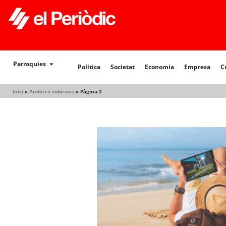
Política
Societat
Economia
Empresa
Cultur
Parroquies
Política
Societat
Economia
Empresa
C
Inici
»
Andorra sobirana
»
Pàgina 2