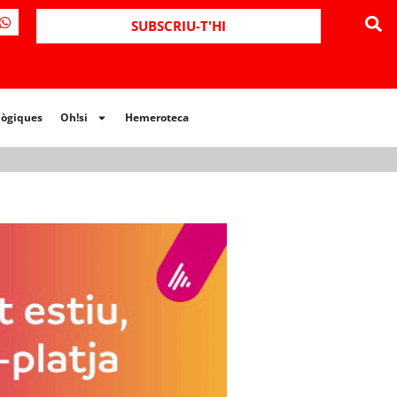
ues
Oh!si
Hemeroteca
SUBSCRIU-T'HI
lògiques
Oh!si
Hemeroteca