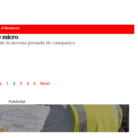
c d'Andorra
e micro
 de la novena jornada de campanya
s
1
2
3
4
5
Next
Publicitat