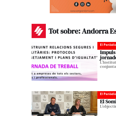
Tot sobre: Andorra E
El Periòdi
Impuls 
jornade
L’Instit
conjunta
El Periòdi
El Soml
L’objecti