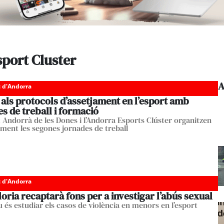
sport Cluster
A
c d'Andorra
als protocols d’assetjament en l’esport amb
s de treball i formació
ut Andorrà de les Dones i l’Andorra Esports Clúster organitzen
ment les segones jornades de treball
c d'Andorra
oria recaptarà fons per a investigar l’abús sexual
u és estudiar els casos de violència en menors en l’esport