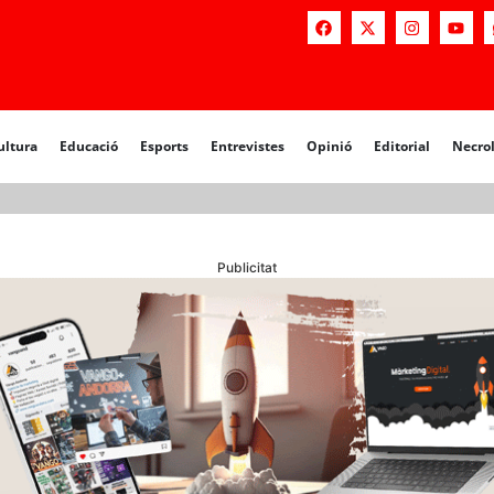
a
Educació
Esports
Entrevistes
Opinió
Editorial
Necrològiq
ultura
Educació
Esports
Entrevistes
Opinió
Editorial
Necro
Publicitat