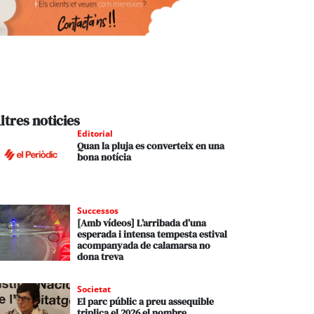
ltres noticies
Editorial
Quan la pluja es converteix en una
bona notícia
Successos
[Amb vídeos] L’arribada d’una
esperada i intensa tempesta estival
acompanyada de calamarsa no
dona treva
Societat
El parc públic a preu assequible
triplica el 2026 el nombre