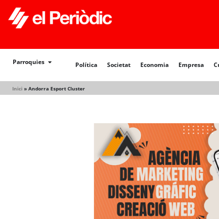
Política
Societat
Economia
Empresa
Cultur
Parroquies
Política
Societat
Economia
Empresa
C
Inici
»
Andorra Esport Cluster