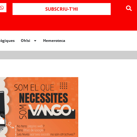
ues
Oh!si
Hemeroteca
SUBSCRIU-T'HI
lògiques
Oh!si
Hemeroteca