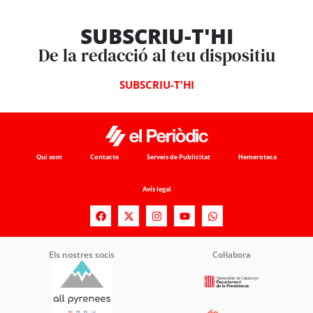
SUBSCRIU-T'HI
De la redacció al teu dispositiu
SUBSCRIU-T'HI
Qui som
Contacte
Serveis de Publicitat
Hemeroteca
Avís legal
Els nostres socis
Col·labora