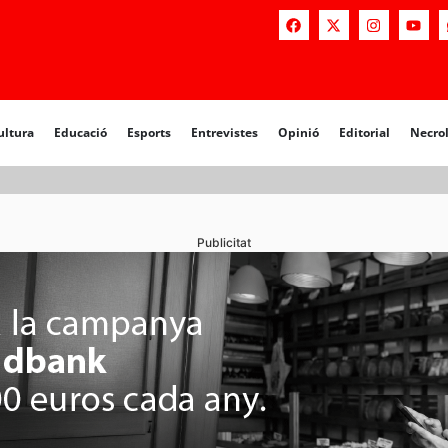
a
Educació
Esports
Entrevistes
Opinió
Editorial
Necrològiq
ultura
Educació
Esports
Entrevistes
Opinió
Editorial
Necro
Publicitat