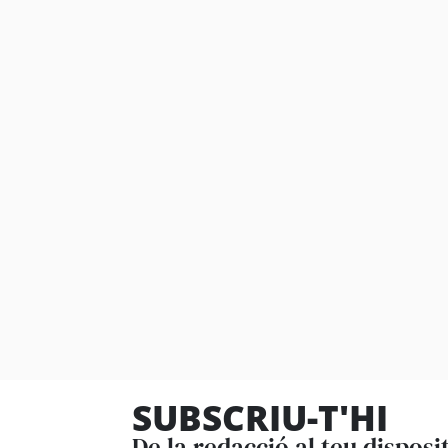
SUBSCRIU-T'HI
De la redacció al teu disposi