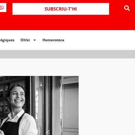
ues
Oh!si
Hemeroteca
SUBSCRIU-T'HI
lògiques
Oh!si
Hemeroteca