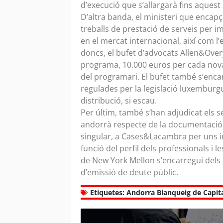
d’execució que s’allargarà fins aquest
D’altra banda, el ministeri que encapç
treballs de prestació de serveis per
en el mercat internacional, així com l
doncs, el bufet d’advocats Allen&Over
programa, 10.000 euros per cada nova 
del programari. El bufet també s’encar
regulades per la legislació luxemburgu
distribució, si escau.
Per últim, també s’han adjudicat els 
andorrà respecte de la documentació
singular, a Cases&Lacambra per uns imp
funció del perfil dels professionals i 
de New York Mellon s’encarregui dels
d’emissió de deute públic.
Etiquetes:
Andorra Blanqueig de Capit