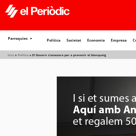
Política
Societat
Economia
Empresa
Cultur
Parroquies
Política
Societat
Economia
Empresa
C
Inici
»
Política
»
El Govern s’assesora per a prevenir el blanqueig