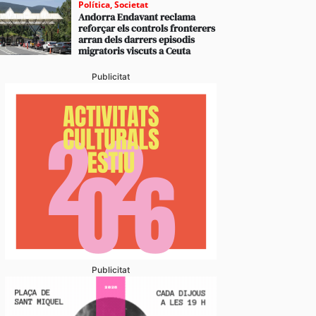
Política
,
Societat
Andorra Endavant reclama
reforçar els controls fronterers
arran dels darrers episodis
migratoris viscuts a Ceuta
Publicitat
Publicitat