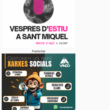
Publicitat
gal veu marge per ampliar el comerç amb el Principa
ons empresarials