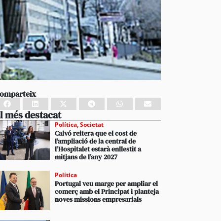
omparteix
l més destacat
Política
,
Societat
Calvó reitera que el cost de
l’ampliació de la central de
l’Hospitalet estarà enllestit a
mitjans de l’any 2027
Política
Portugal veu marge per ampliar el
comerç amb el Principat i planteja
noves missions empresarials