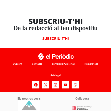
SUBSCRIU-T'HI
De la redacció al teu dispositiu
SUBSCRIU-T'HI
Qui som
Contacte
Serveis de Publicitat
Hemeroteca
Avís legal
Els nostres socis
Col·labora