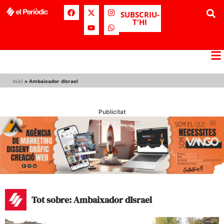
SUBSCRIU-
T'HI
Inici
»
Ambaixador dIsrael
Publicitat
Tot sobre: Ambaixador dIsrael