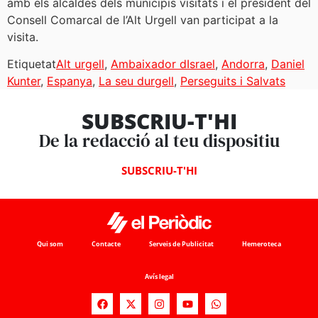
amb els alcaldes dels municipis visitats i el president del
Consell Comarcal de l’Alt Urgell van participat a la
visita.
Etiquetat
Alt urgell
,
Ambaixador dIsrael
,
Andorra
,
Daniel
Kunter
,
Espanya
,
La seu durgell
,
Perseguits i Salvats
SUBSCRIU-T'HI
De la redacció al teu dispositiu
SUBSCRIU-T'HI
Qui som
Contacte
Serveis de Publicitat
Hemeroteca
Avís legal