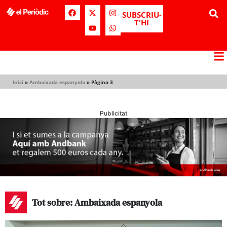
SUBSCRIU-
T'HI
Inici
»
Ambaixada espanyola
»
Pàgina 3
Publicitat
Tot sobre: Ambaixada espanyola