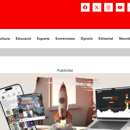
a
Educació
Esports
Entrevistes
Opinió
Editorial
Necrològiq
ultura
Educació
Esports
Entrevistes
Opinió
Editorial
Necro
Publicitat