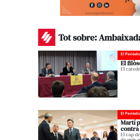
Tot sobre: Ambaixad
El Periòdi
El fil
El cated
El Periòdi
Martí p
contra
El cap d
de més ef