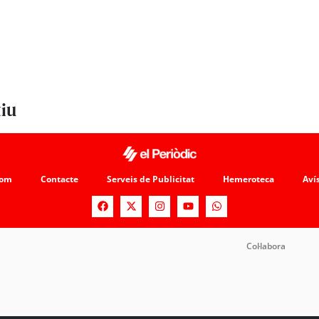
tiu
som
Contacte
Serveis de Publicitat
Hemeroteca
Avís
Col·labora