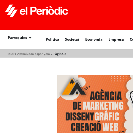
Política
Societat
Economia
Empresa
Cultur
Parroquies
Política
Societat
Economia
Empresa
C
Inici
»
Ambaixada espanyola
»
Pàgina 2