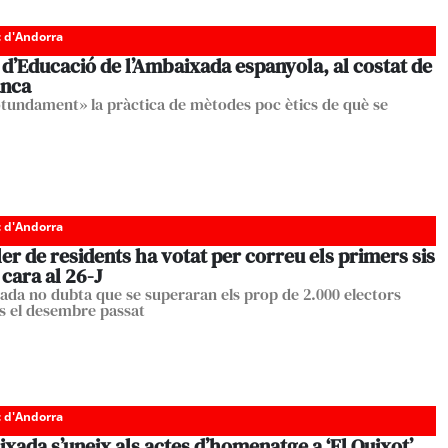
c d'Andorra
 d’Educació de l’Ambaixada espanyola, al costat de
anca
tundament» la pràctica de mètodes poc ètics de què se
c d'Andorra
er de residents ha votat per correu els primers sis
 cara al 26-J
ada no dubta que se superaran els prop de 2.000 electors
ts el desembre passat
c d'Andorra
xada s’uneix als actes d’homenatge a ‘El Quixot’