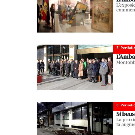
L’exposic
commemo
El Periòdi
L’Amba
Montobbi
El Periòdi
Si beus
La proxim
fa augme