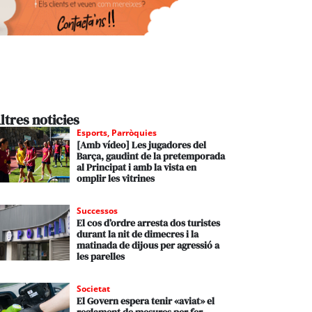
ltres noticies
Esports
,
Parròquies
[Amb vídeo] Les jugadores del
Barça, gaudint de la pretemporada
al Principat i amb la vista en
omplir les vitrines
Successos
El cos d’ordre arresta dos turistes
durant la nit de dimecres i la
matinada de dijous per agressió a
les parelles
Societat
El Govern espera tenir «aviat» el