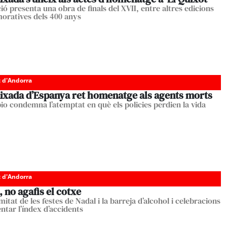
ió presenta una obra de finals del XVII, entre altres edicions
ratives dels 400 anys
c d'Andorra
ixada d’Espanya ret homenatge als agents morts
o condemna l’atemptat en què els policies perdien la vida
c d'Andorra
, no agafis el cotxe
itat de les festes de Nadal i la barreja d’alcohol i celebracions
ntar l’índex d’accidents