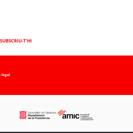
SUBSCRIU-T'HI
 legal