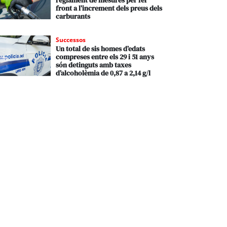
reglament de mesures per fer
front a l’increment dels preus dels
carburants
Successos
Un total de sis homes d’edats
compreses entre els 29 i 51 anys
són detinguts amb taxes
d’alcoholèmia de 0,87 a 2,14 g/l