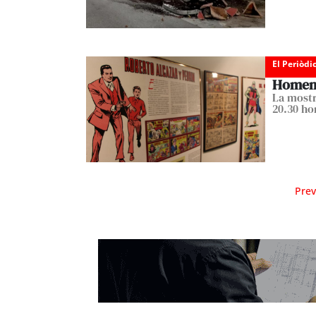
El Periòdi
Homena
La mostr
20.30 ho
Prev