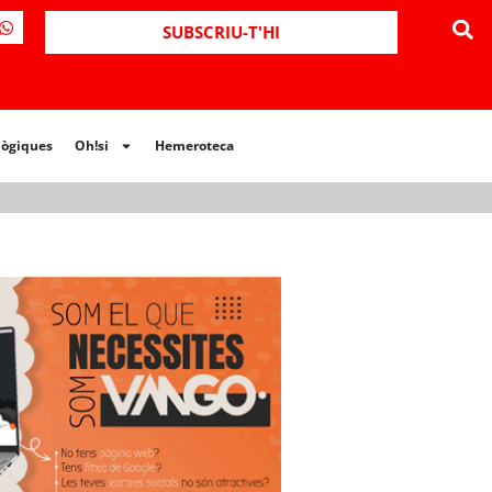
ues
Oh!si
Hemeroteca
SUBSCRIU-T'HI
lògiques
Oh!si
Hemeroteca