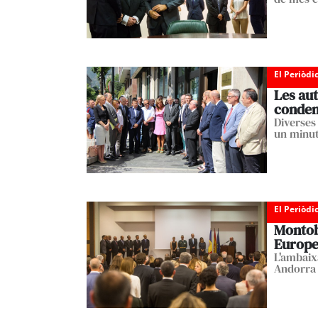
El Periòdi
Les aut
condem
Diverses
un minut
El Periòdi
Montob
Europ
L'ambaix
Andorra 