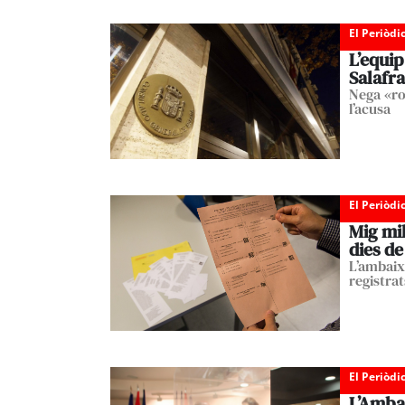
El Periòdi
L’equip
Salafr
Nega «ro
l’acusa
El Periòdi
Mig mil
dies de
L’ambaix
registra
El Periòdi
L’Ambai