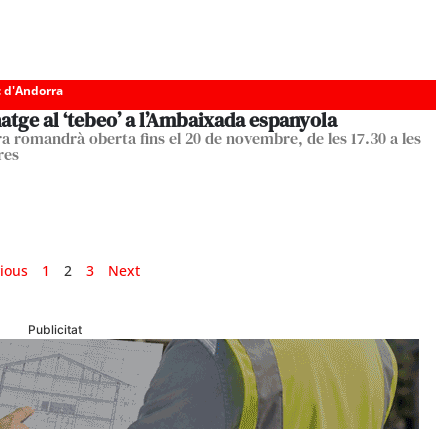
c d'Andorra
tge al ‘tebeo’ a l’Ambaixada espanyola
a romandrà oberta fins el 20 de novembre, de les 17.30 a les
res
ious
1
2
3
Next
Publicitat