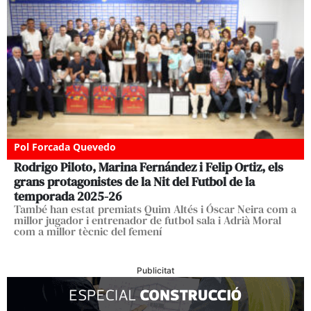
Pol Forcada Quevedo
Rodrigo Piloto, Marina Fernández i Felip Ortiz, els
grans protagonistes de la Nit del Futbol de la
temporada 2025-26
També han estat premiats Quim Altés i Óscar Neira com a
millor jugador i entrenador de futbol sala i Adrià Moral
com a millor tècnic del femení
Publicitat