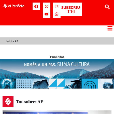
SUBSCRIU-
T'HI
Inici
»
AF
Publicitat
Tot sobre: AF