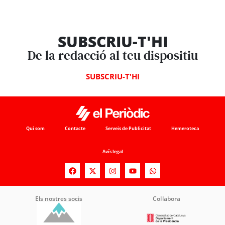
SUBSCRIU-T'HI
De la redacció al teu dispositiu
SUBSCRIU-T'HI
Qui som
Contacte
Serveis de Publicitat
Hemeroteca
Avís legal
Els nostres socis
Col·labora